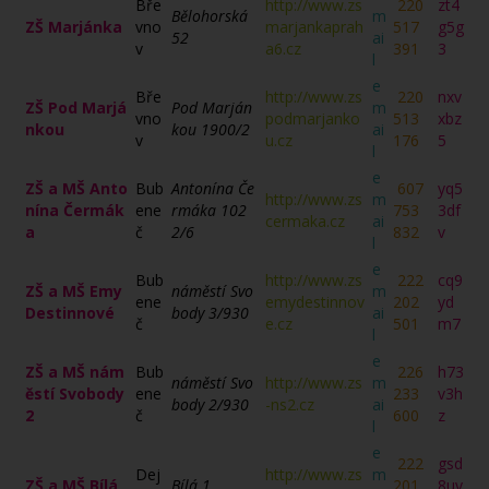
Bře
http://www.zs
220
zt4
Bělohorská
m
ZŠ Marjánka
vno
marjankaprah
517
g5g
52
ai
v
a6.cz
391
3
l
e
Bře
http://www.zs
220
nxv
ZŠ Pod Marjá
Pod Marján
m
vno
podmarjanko
513
xbz
nkou
kou 1900/2
ai
v
u.cz
176
5
l
e
ZŠ a MŠ Anto
Bub
Antonína Če
607
yq5
http://www.zs
m
nína Čermák
ene
rmáka 102
753
3df
cermaka.cz
ai
a
č
2/6
832
v
l
e
Bub
http://www.zs
222
cq9
ZŠ a MŠ Emy
náměstí Svo
m
ene
emydestinnov
202
yd
Destinnové
body 3/930
ai
č
e.cz
501
m7
l
e
ZŠ a MŠ nám
Bub
226
h73
náměstí Svo
http://www.zs
m
ěstí Svobody
ene
233
v3h
body 2/930
-ns2.cz
ai
2
č
600
z
l
e
222
gsd
Dej
http://www.zs
m
ZŠ a MŠ Bílá
Bílá 1
201
8uy