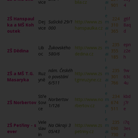
vice
bila.cz
ai
901
4
l
e
ZŠ Hanspaul
224
g6f
Dej
Sušická 29/1
http://www.zs
m
ka a MŠ Koh
310
8aq
vice
000
hanspaulka.cz
ai
outek
365
d
l
e
235
epn
Lib
Žukovského
http://www.zs
m
ZŠ Dědina
355
z2e
oc
580/6
dedina.cz
ai
185
h
l
e
nám. Českéh
235
9w
ZŠ a MŠ T.G.
Ruz
http://www.zs
m
o povstání
301
63c
Masaryka
yně
tgmruzyne.cz
ai
6/511
766
4u
l
e
Stře
234
kbd
Norbertov
http://www.no
m
ZŠ Norbertov
šovi
674
j7r
1/126
rbertov.cz
ai
ce
511
e
l
e
Vele
235
i7q
ZŠ Petřiny - s
Na Okraji 3
http://www.zs
m
slav
090
3es
ever
05/43
petriny.cz
ai
ín
730
z
l