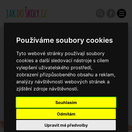
Zápisy do ZŠ 2026/27
Používáme soubory cookies
Tyto webové stránky používají soubory
Výroční zprávy
cookies a další sledovací nástroje s cílem
vylepšení uživatelského prostředí,
zobrazení přizpůsobeného obsahu a reklam,
Spádové oblasti ZŠ
analýzy návštěvnosti webových stránek a
zjištění zdroje návštěvnosti.
Koncepce školství
Souhlasím
Odmítám
Dny otevřených dveří ZŠ
Upravit mé předvolby