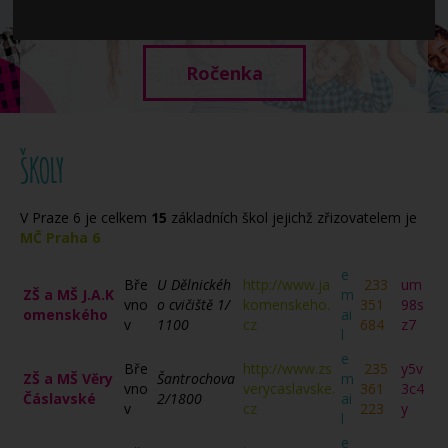
Když potřebujete pomoci
Ročenka
ŠKOLY
V Praze 6 je celkem
15
základních škol jejichž zřizovatelem je
MČ Praha 6
e
Bře
U Dělnickéh
http://www.ja
233
um
ZŠ a MŠ J.A.K
m
vno
o cvičiště 1/
komenskeho.
351
98s
omenského
ai
v
1100
cz
684
z7
l
e
Bře
http://www.zs
235
y5v
ZŠ a MŠ Věry
Šantrochova
m
vno
verycaslavske.
361
3c4
Čáslavské
2/1800
ai
v
cz
223
y
l
e