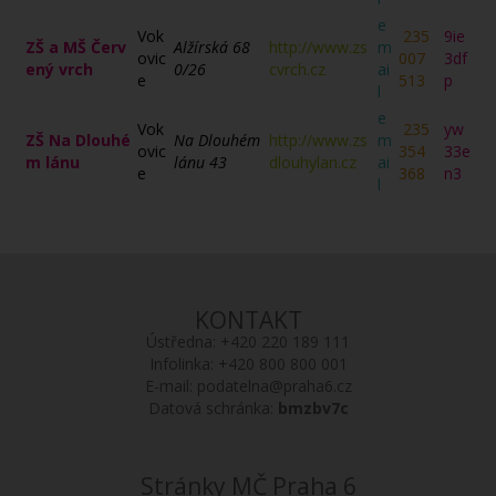
e
Vok
235
9ie
ZŠ a MŠ Červ
Alžírská 68
http://www.zs
m
ovic
007
3df
ený vrch
0/26
cvrch.cz
ai
e
513
p
l
e
Vok
235
yw
ZŠ Na Dlouhé
Na Dlouhém
http://www.zs
m
ovic
354
33e
m lánu
lánu 43
dlouhylan.cz
ai
e
368
n3
l
KONTAKT
Ústředna:
+420 220 189 111
Infolinka:
+420 800 800 001
E-mail:
podatelna@praha6.cz
Datová schránka:
bmzbv7c
Stránky MČ Praha 6