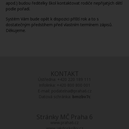
apod.) budou ředitelky škol kontaktovat rodiče nepřijatých dětí
podle pořadí.
Systém Vám bude opět k dispozici příští rok a to s
dostatečným předstihem před vlastním termínem zápisů.
Děkujeme.
KONTAKT
Ústředna:
+420 220 189 111
Infolinka:
+420 800 800 001
E-mail:
podatelna@praha6.cz
Datová schránka:
bmzbv7c
Stránky MČ Praha 6
www.praha6.cz
www.jakdoskolky.cz