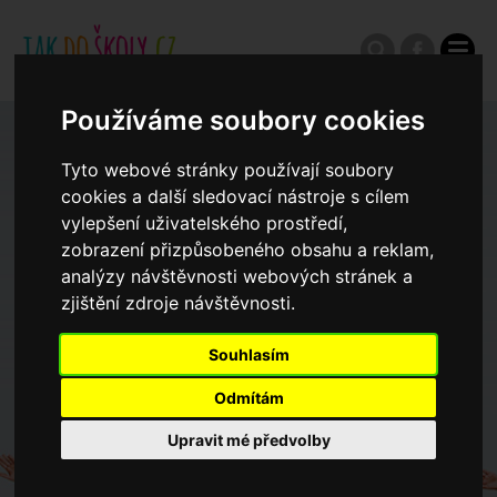
Používáme soubory cookies
Zápisy do ZŠ 2026/27
Tyto webové stránky používají soubory
cookies a další sledovací nástroje s cílem
Výroční zprávy
vylepšení uživatelského prostředí,
zobrazení přizpůsobeného obsahu a reklam,
analýzy návštěvnosti webových stránek a
Spádové oblasti ZŠ
zjištění zdroje návštěvnosti.
Souhlasím
Koncepce školství
Odmítám
Dny otevřených dveří ZŠ
Upravit mé předvolby