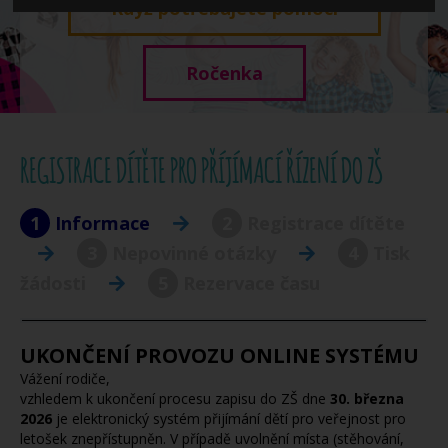
Když potřebujete pomoci
Ročenka
REGISTRACE DÍTĚTE PRO PŘÍJÍMACÍ ŘÍZENÍ DO ZŠ
1
Informace
2
Registrace dítěte
3
Nepovinné otázky
4
Tisk
žádosti
5
Rezervace času
UKONČENÍ PROVOZU ONLINE SYSTÉMU
Vážení rodiče,
vzhledem k ukončení procesu zapisu do ZŠ dne
30. března
2026
je elektronický systém přijímání dětí pro veřejnost pro
letošek znepřístupněn. V případě uvolnění místa (stěhování,