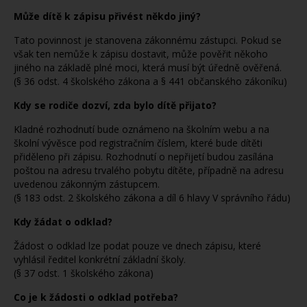
Může dítě k zápisu přivést někdo jiný?
Tato povinnost je stanovena zákonnému zástupci. Pokud se
však ten nemůže k zápisu dostavit, může pověřit někoho
jiného na základě plné moci, která musí být úředně ověřená.
(§ 36 odst. 4 školského zákona a § 441 občanského zákoníku)
Kdy se rodiče dozví, zda bylo dítě přijato?
Kladné rozhodnutí bude oznámeno na školním webu a na
školní vývěsce pod registračním číslem, které bude dítěti
přiděleno při zápisu. Rozhodnutí o nepřijetí budou zasílána
poštou na adresu trvalého pobytu dítěte, případně na adresu
uvedenou zákonným zástupcem.
(§ 183 odst. 2 školského zákona a díl 6 hlavy V správního řádu)
Kdy žádat o odklad?
Žádost o odklad lze podat pouze ve dnech zápisu, které
vyhlásil ředitel konkrétní základní školy.
(§ 37 odst. 1 školského zákona)
Co je k žádosti o odklad potřeba?