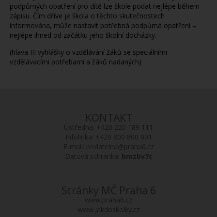
podpůrných opatření pro dítě lze škole podat nejlépe během
zápisu. Čím dříve je škola o těchto skutečnostech
informována, může nastavit potřebná podpůrná opatření –
nejlépe ihned od začátku jeho školní docházky.
(hlava III vyhlášky o vzdělávání žáků se speciálními
vzdělávacími potřebami a žáků nadaných)
KONTAKT
Ústředna:
+420 220 189 111
Infolinka:
+420 800 800 001
E-mail:
podatelna@praha6.cz
Datová schránka:
bmzbv7c
Stránky MČ Praha 6
www.praha6.cz
www.jakdoskolky.cz