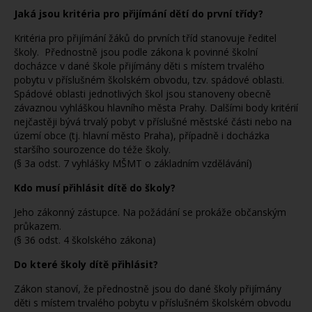
Jaká jsou kritéria pro přijímání dětí do první třídy?
Kritéria pro přijímání žáků do prvních tříd stanovuje ředitel
školy. Přednostně jsou podle zákona k povinné školní
docházce v dané škole přijímány děti s místem trvalého
pobytu v příslušném školském obvodu, tzv. spádové oblasti.
Spádové oblasti jednotlivých škol jsou stanoveny obecně
závaznou vyhláškou hlavního města Prahy. Dalšími body kritérií
nejčastěji bývá trvalý pobyt v příslušné městské části nebo na
území obce (tj. hlavní město Praha), případně i docházka
staršího sourozence do téže školy.
(§ 3a odst. 7 vyhlášky MŠMT o základním vzdělávání)
Kdo musí přihlásit dítě do školy?
Jeho zákonný zástupce. Na požádání se prokáže občanským
průkazem.
(§ 36 odst. 4 školského zákona)
Do které školy dítě přihlásit?
Zákon stanoví, že přednostně jsou do dané školy přijímány
děti s místem trvalého pobytu v příslušném školském obvodu