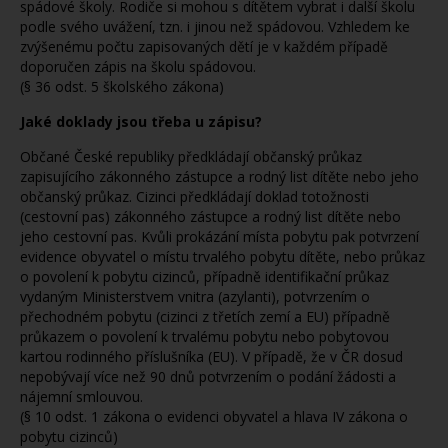
spádové školy. Rodiče si mohou s dítětem vybrat i další školu
podle svého uvážení, tzn. i jinou než spádovou. Vzhledem ke
zvýšenému počtu zapisovaných dětí je v každém případě
doporučen zápis na školu spádovou.
(§ 36 odst. 5 školského zákona)
Jaké doklady jsou třeba u zápisu?
Občané České republiky předkládají občanský průkaz
zapisujícího zákonného zástupce a rodný list dítěte nebo jeho
občanský průkaz. Cizinci předkládají doklad totožnosti
(cestovní pas) zákonného zástupce a rodný list dítěte nebo
jeho cestovní pas. Kvůli prokázání místa pobytu pak potvrzení
evidence obyvatel o místu trvalého pobytu dítěte, nebo průkaz
o povolení k pobytu cizinců, případně identifikační průkaz
vydaným Ministerstvem vnitra (azylanti), potvrzením o
přechodném pobytu (cizinci z třetích zemí a EU) případně
průkazem o povolení k trvalému pobytu nebo pobytovou
kartou rodinného příslušníka (EU). V případě, že v ČR dosud
nepobývají více než 90 dnů potvrzením o podání žádosti a
nájemní smlouvou.
(§ 10 odst. 1 zákona o evidenci obyvatel a hlava IV zákona o
pobytu cizinců)