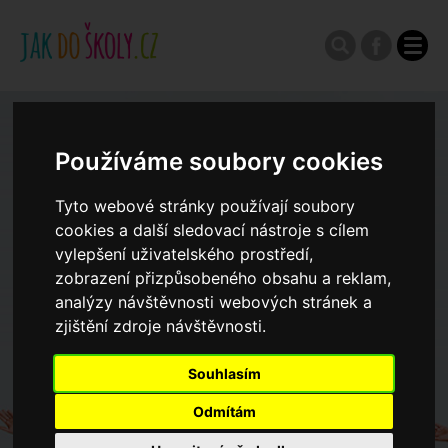
Zápisy do ZŠ 2026/27
Používáme soubory cookies
Výroční zprávy
Tyto webové stránky používají soubory
cookies a další sledovací nástroje s cílem
vylepšení uživatelského prostředí,
Spádové oblasti ZŠ
zobrazení přizpůsobeného obsahu a reklam,
analýzy návštěvnosti webových stránek a
Koncepce školství
zjištění zdroje návštěvnosti.
Souhlasím
Dny otevřených dveří ZŠ
Odmítám