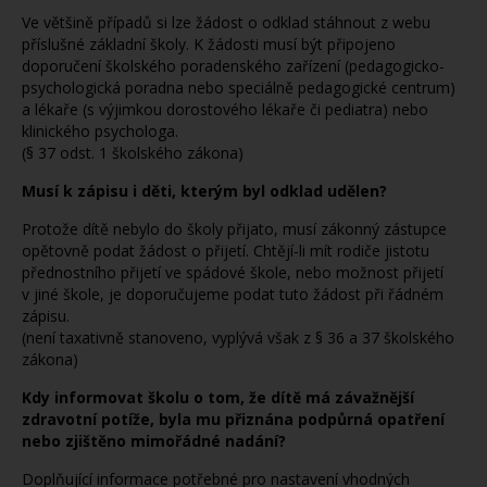
Ve většině případů si lze žádost o odklad stáhnout z webu
příslušné základní školy. K žádosti musí být připojeno
doporučení školského poradenského zařízení (pedagogicko-
psychologická poradna nebo speciálně pedagogické centrum)
a lékaře (s výjimkou dorostového lékaře či pediatra) nebo
klinického psychologa.
(§ 37 odst. 1 školského zákona)
Musí k zápisu i děti, kterým byl odklad udělen?
Protože dítě nebylo do školy přijato, musí zákonný zástupce
opětovně podat žádost o přijetí. Chtějí-li mít rodiče jistotu
přednostního přijetí ve spádové škole, nebo možnost přijetí
v jiné škole, je doporučujeme podat tuto žádost při řádném
zápisu.
(není taxativně stanoveno, vyplývá však z § 36 a 37 školského
zákona)
Kdy informovat školu o tom, že dítě má závažnější
zdravotní potíže, byla mu přiznána podpůrná opatření
nebo zjištěno mimořádné nadání?
Doplňující informace potřebné pro nastavení vhodných