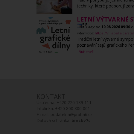
techniky, které podporují zd
LETNÍ VÝTVARNÉ S
Kdy:
od
10.08.2026
09:30
d
informace:
https://villapelle.cz/at
Tradiční letní výtvarné sympo
poznávání tajů grafického ř
Bubeneč
KONTAKT
Ústředna:
+420 220 189 111
Infolinka:
+420 800 800 001
E-mail:
podatelna@praha6.cz
Datová schránka:
bmzbv7c