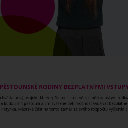
 PĚSTOUNSKÉ RODINY BEZPLATNÝMI VSTUPY
chválila nový projekt, který zpříjemní letní měsíce pěstounským rodi
pna budou mít pěstouni a jim svěřené děti možnost využívat bezplatné
ě Petynka. Městská část na tento záměr ze svého rozpočtu vyčlenila č