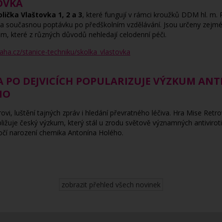
OVKA
lička Vlaštovka 1, 2 a 3
, které fungují v rámci kroužků DDM hl. m. 
jí na současnou poptávku po předškolním vzdělávání. Jsou určeny zej
m, které z různých důvodů nehledají celodenní péči.
aha.cz/stanice-techniku/skolka_vlastovka
PO DEJVICÍCH POPULARIZUJE VÝZKUM ANTI
HO
vi, luštění tajných zpráv i hledání převratného léčiva. Hra
Mise Retro
bližuje český výzkum, který stál u zrodu světově významných antiviroti
výročí narození chemika Antonína Holého.
zobrazit přehled všech novinek