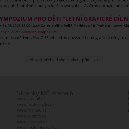
ravou páteř, pružné klouby a lepší rovnováhu. Cvičíme pomalu, bezp
YMPOZIUM PRO DĚTI "LETNÍ GRAFICKÉ DÍLN
o
14.08.2026
13:00
•
Kde:
Galerie Villa Pellé, Pelléova 10, Praha 6
•
Oblast:
Šk
elier-pelle/letni-vytvarne-sympozium/
zium pro děti ve věku 7-13 let. Letos nazvané Letní grafické dílny- e
emesla.
zobrazit přehled všech akcí
přidat akci
Stránky MČ Praha 6
www.praha6.cz
www.jakdoskolky.cz
www.rodina6.cz
www.senior6.cz
www.zdrava6.cz
www.bezbarierova6.cz