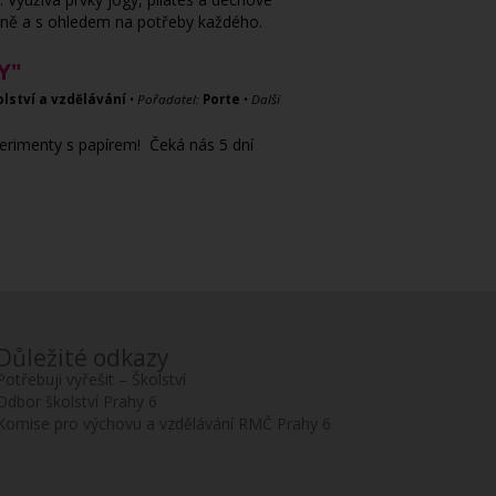
ečně a s ohledem na potřeby každého.
Y"
olství a vzdělávání
•
Pořadatel:
Porte
•
Další
xperimenty s papírem! Čeká nás 5 dní
Důležité odkazy
Potřebuji vyřešit – Školství
Odbor školství Prahy 6
Komise pro výchovu a vzdělávání RMČ Prahy 6