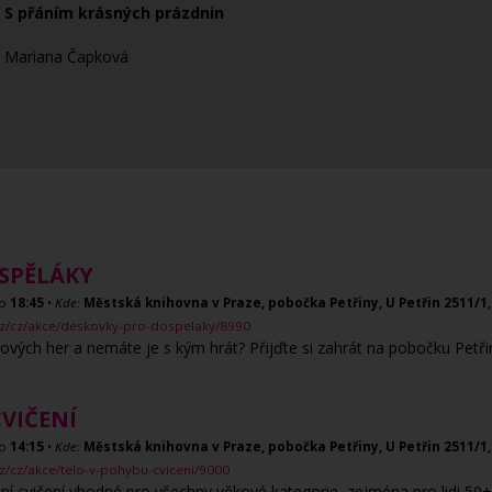
S přáním krásných prázdnin
Mariana Čapková
SPĚLÁKY
o
18:45
•
Kde:
Městská knihovna v Praze, pobočka Petřiny, U Petřin 2511/1,
cz/cz/akce/deskovky-pro-dospelaky/8990
ových her a nemáte je s kým hrát? Přijďte si zahrát na pobočku Petři
CVIČENÍ
o
14:15
•
Kde:
Městská knihovna v Praze, pobočka Petřiny, U Petřin 2511/1,
z/cz/akce/telo-v-pohybu-cviceni/9000
í cvičení vhodné pro všechny věkové kategorie, zejména pro lidi 50+.