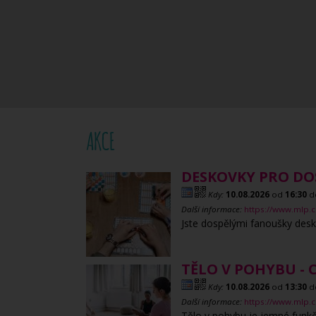
AKCE
DESKOVKY PRO DO
Kdy:
10.08.2026
od
16:30
d
Další informace:
https://www.mlp.
Jste dospělými fanoušky desk
TĚLO V POHYBU - 
Kdy:
10.08.2026
od
13:30
d
Další informace:
https://www.mlp.c
Tělo v pohybu je jemné funkčn