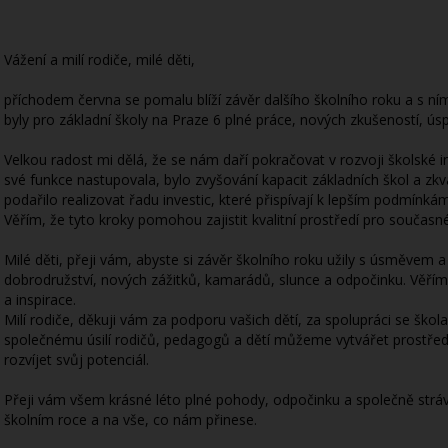
Vážení a milí rodiče, milé děti,
příchodem června se pomalu blíží závěr dalšího školního roku a s ním
byly pro základní školy na Praze 6 plné práce, nových zkušeností, ú
Velkou radost mi dělá, že se nám daří pokračovat v rozvoji školské in
své funkce nastupovala, bylo zvyšování kapacit základních škol a zkv
podařilo realizovat řadu investic, které přispívají k lepším podmínká
Věřím, že tyto kroky pomohou zajistit kvalitní prostředí pro současn
Milé děti, přeji vám, abyste si závěr školního roku užily s úsměvem a 
dobrodružství, nových zážitků, kamarádů, slunce a odpočinku. Věřím, ž
a inspirace.
Milí rodiče, děkuji vám za podporu vašich dětí, za spolupráci se škola
společnému úsilí rodičů, pedagogů a dětí můžeme vytvářet prostředí
rozvíjet svůj potenciál.
Přeji vám všem krásné léto plné pohody, odpočinku a společně strá
školním roce a na vše, co nám přinese.