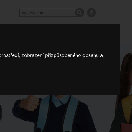
odpovědi
Výroční zprávy našich škol
Nastavení
 prostředí, zobrazení přizpůsobeného obsahu a
Koncepce školství
a