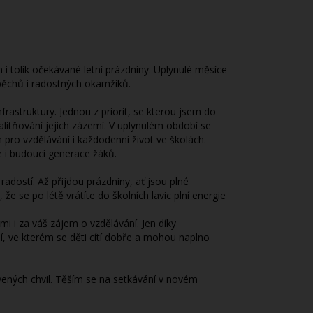
 i tolik očekávané letní prázdniny. Uplynulé měsíce
spěchů i radostných okamžiků.
frastruktury. Jednou z priorit, se kterou jsem do
alitňování jejich zázemí. V uplynulém období se
m pro vzdělávání i každodenní život ve školách.
é i budoucí generace žáků.
radostí. Až přijdou prázdniny, ať jsou plné
e se po létě vrátíte do školních lavic plní energie
mi i za váš zájem o vzdělávání. Jen díky
, ve kterém se děti cítí dobře a mohou naplno
vených chvil. Těším se na setkávání v novém