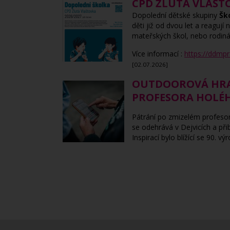
CPD ŽLUTÁ VLAŠT
Dopolední dětské skupiny
Ško
děti již od dvou let a reagu
mateřských škol, nebo rodiná
Více informací :
https://ddmpr
[02.07.2026]
OUTDOOROVÁ HRA 
PROFESORA HOLÉ
Pátrání po zmizelém profesoro
se odehrává v Dejvicích a při
Inspirací bylo blížící se 90. 