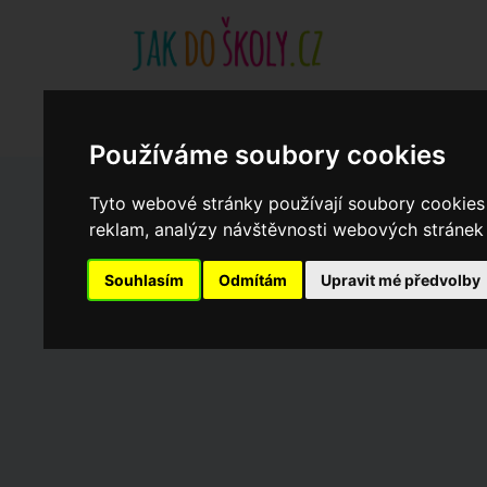
Základní školy
Aktuality
Akce
Soukromé zákl
Když potřebujete pomoci
Ročenka
cookies
Používáme soubory cookies
Tyto webové stránky používají soubory cookies 
Zápisy do ZŠ 2026/27
reklam, analýzy návštěvnosti webových stránek a
Souhlasím
Odmítám
Upravit mé předvolby
Dny otevřených dveří ZŠ