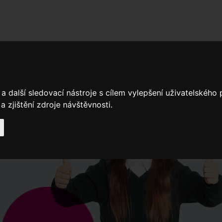
adní školy
Stavíme
Související legislativa
Nejčastější otázky + 
a další sledovací nástroje s cílem vylepšení uživatelského
Výroční zprávy
Spádové oblasti ZŠ
 zjištění zdroje návštěvnosti.
Když potřebujete pomoci
Ročenk