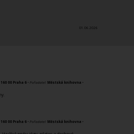
01.06.2026
 160 00 Praha 6
•
Pořadatel:
Městská knihovna
•
ny.
 160 00 Praha 6
•
Pořadatel:
Městská knihovna
•
 Využívá prvky jógy, pilates a dechové