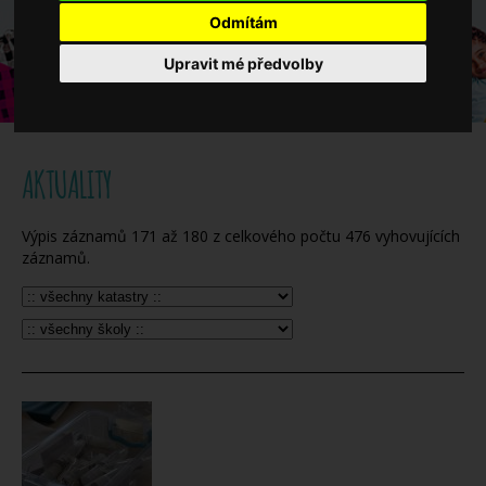
Když potřebujete pomoci
Odmítám
Upravit mé předvolby
Ročenka
AKTUALITY
Výpis záznamů
171
až
180
z celkového počtu
476
vyhovujících
záznamů.