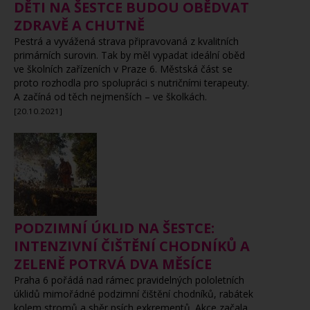
DĚTI NA ŠESTCE BUDOU OBĚDVAT
ZDRAVĚ A CHUTNĚ
Pestrá a vyvážená strava připravovaná z kvalitních
primárních surovin. Tak by měl vypadat ideální oběd
ve školních zařízeních v Praze 6. Městská část se
proto rozhodla pro spolupráci s nutričními terapeuty.
A začíná od těch nejmenších – ve školkách.
[20.10.2021]
PODZIMNÍ ÚKLID NA ŠESTCE:
INTENZIVNÍ ČIŠTĚNÍ CHODNÍKŮ A
ZELENĚ POTRVÁ DVA MĚSÍCE
Praha 6 pořádá nad rámec pravidelných pololetních
úklidů mimořádné podzimní čištění chodníků, rabátek
kolem stromů a sběr psích exkrementů. Akce začala