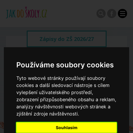
Zápisy do ZŠ 2026/27
Výroční zprávy
Používáme soubory cookies
Spádové oblasti ZŠ
Tyto webové stránky používají soubory
cookies a další sledovací nástroje s cílem
vylepšení uživatelského prostředí,
Koncepce školství
zobrazení přizpůsobeného obsahu a reklam,
analýzy návštěvnosti webových stránek a
zjištění zdroje návštěvnosti.
Dny otevřených dveří ZŠ
Souhlasím