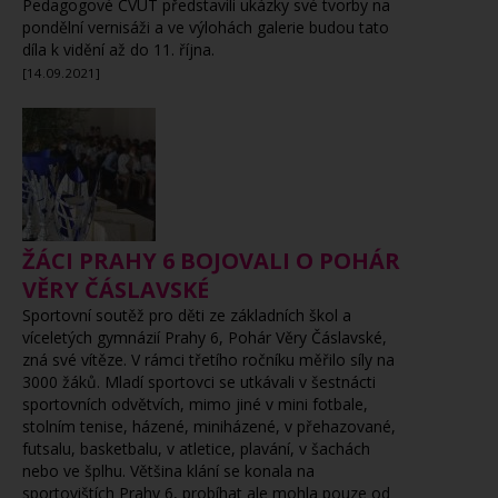
Pedagogové ČVUT představili ukázky své tvorby na
pondělní vernisáži a ve výlohách galerie budou tato
díla k vidění až do 11. října.
[14.09.2021]
ŽÁCI PRAHY 6 BOJOVALI O POHÁR
VĚRY ČÁSLAVSKÉ
Sportovní soutěž pro děti ze základních škol a
víceletých gymnázií Prahy 6, Pohár Věry Čáslavské,
zná své vítěze. V rámci třetího ročníku měřilo síly na
3000 žáků. Mladí sportovci se utkávali v šestnácti
sportovních odvětvích, mimo jiné v mini fotbale,
stolním tenise, házené, miniházené, v přehazované,
futsalu, basketbalu, v atletice, plavání, v šachách
nebo ve šplhu. Většina klání se konala na
sportovištích Prahy 6, probíhat ale mohla pouze od