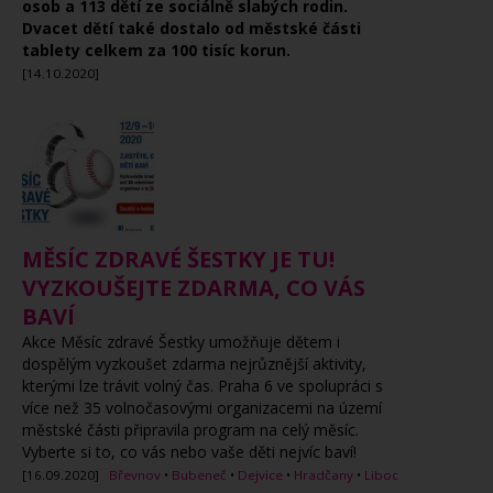
osob a 113 dětí ze sociálně slabých rodin.
Dvacet dětí také dostalo od městské části
tablety celkem za 100 tisíc korun.
[14.10.2020]
MĚSÍC ZDRAVÉ ŠESTKY JE TU!
VYZKOUŠEJTE ZDARMA, CO VÁS
BAVÍ
Akce Měsíc zdravé Šestky umožňuje dětem i
dospělým vyzkoušet zdarma nejrůznější aktivity,
kterými lze trávit volný čas. Praha 6 ve spolupráci s
více než 35 volnočasovými organizacemi na území
městské části připravila program na celý měsíc.
Vyberte si to, co vás nebo vaše děti nejvíc baví!
[16.09.2020]
Břevnov
•
Bubeneč
•
Dejvice
•
Hradčany
•
Liboc