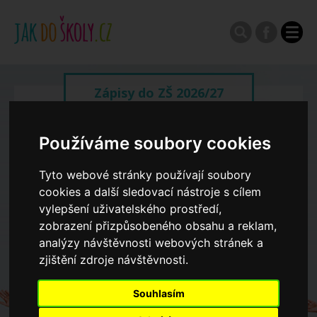
Zápisy do ZŠ 2026/27
Výroční zprávy
Používáme soubory cookies
Tyto webové stránky používají soubory
Spádové oblasti ZŠ
cookies a další sledovací nástroje s cílem
vylepšení uživatelského prostředí,
zobrazení přizpůsobeného obsahu a reklam,
Koncepce školství
analýzy návštěvnosti webových stránek a
zjištění zdroje návštěvnosti.
Dny otevřených dveří ZŠ
Souhlasím