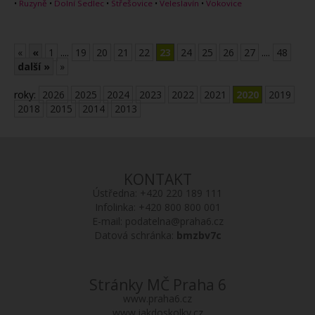
•
Ruzyně
•
Dolní Sedlec
•
Střešovice
•
Veleslavín
•
Vokovice
«
«
1
....
19
20
21
22
23
24
25
26
27
....
48
další »
»
roky:
2026
2025
2024
2023
2022
2021
2020
2019
2018
2015
2014
2013
KONTAKT
Ústředna:
+420 220 189 111
Infolinka:
+420 800 800 001
E-mail:
podatelna@praha6.cz
Datová schránka:
bmzbv7c
Stránky MČ Praha 6
www.praha6.cz
www.jakdoskolky.cz