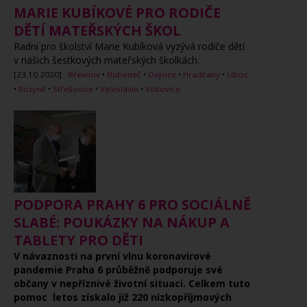
MARIE KUBÍKOVÉ PRO RODIČE
DĚTÍ MATEŘSKÝCH ŠKOL
Radní pro školství Marie Kubíková vyzývá rodiče dětí
v našich šestkových mateřských školkách.
[23.10.2020]
Břevnov
•
Bubeneč
•
Dejvice
•
Hradčany
•
Liboc
•
Ruzyně
•
Střešovice
•
Veleslavín
•
Vokovice
PODPORA PRAHY 6 PRO SOCIÁLNĚ
SLABÉ: POUKÁZKY NA NÁKUP A
TABLETY PRO DĚTI
V návaznosti na první vlnu koronavirové
pandemie Praha 6 průběžně podporuje své
občany v nepříznivé životní situaci. Celkem tuto
pomoc letos získalo již 220 nízkopříjmových