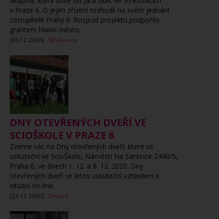
skupina, která bude od jara sídlit ve Střešovicích
v Praze 6. O jejím zřízení rozhodli na svém jednání
zastupitelé Prahy 6. Rozjezd projektu podpořilo
grantem hlavní město.
[03.12.2020]
Střešovice
DNY OTEVŘENÝCH DVEŘÍ VE
SCIOŠKOLE V PRAZE 6
Zveme vás na Dny otevřených dveří,
které se
uskuteční ve ScioŠkole,
Náměstí Na Santince 2440/5,
Praha 6,
ve dnech 1. 12. a 8. 12. 2020. Dny
otevřených dveří se letos uskuteční vzhledem k
situaci on-line.
[23.11.2020]
Dejvice