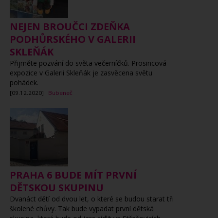
NEJEN BROUČCI ZDEŇKA
PODHŮRSKÉHO V GALERII
SKLEŇÁK
Přijměte pozvání do světa večerníčků. Prosincová
expozice v Galerii Skleňák je zasvěcena světu
pohádek.
[09.12.2020]
Bubeneč
PRAHA 6 BUDE MÍT PRVNÍ
DĚTSKOU SKUPINU
Dvanáct dětí od dvou let, o které se budou starat tři
školené chůvy. Tak bude vypadat první dětská