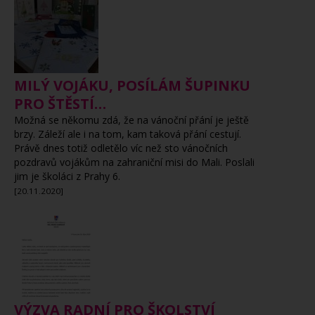
MILÝ VOJÁKU, POSÍLÁM ŠUPINKU
PRO ŠTĚSTÍ…
Možná se někomu zdá, že na vánoční přání je ještě
brzy. Záleží ale i na tom, kam taková přání cestují.
Právě dnes totiž odletělo víc než sto vánočních
pozdravů vojákům na zahraniční misi do Mali. Poslali
jim je školáci z Prahy 6.
[20.11.2020]
VÝZVA RADNÍ PRO ŠKOLSTVÍ