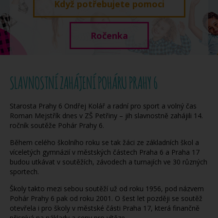
Když potřebujete pomoci
Ročenka
SLAVNOSTNÍ ZAHÁJENÍ POHÁRU PRAHY 6
Starosta Prahy 6 Ondřej Kolář a radní pro sport a volný čas
Roman Mejstřík dnes v ZŠ Petřiny – jih slavnostně zahájili 14.
ročník soutěže Pohár Prahy 6.
Během celého školního roku se tak žáci ze základních škol a
víceletých gymnázií v městských částech Praha 6 a Praha 17
budou utkávat v soutěžích, závodech a turnajích ve 30 různých
sportech.
Školy takto mezi sebou soutěží už od roku 1956, pod názvem
Pohár Prahy 6 pak od roku 2001. O šest let později se soutěž
otevřela i pro školy v městské části Praha 17, která finančně
přispívá na náklady a ceny pro vítěze.