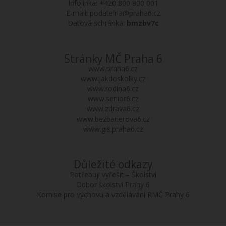
Infolinka:
+420 800 800 001
E-mail:
podatelna@praha6.cz
Datová schránka:
bmzbv7c
Stránky MČ Praha 6
www.praha6.cz
www.jakdoskolky.cz
www.rodina6.cz
www.senior6.cz
www.zdrava6.cz
www.bezbarierova6.cz
www.gis.praha6.cz
Důležité odkazy
Potřebuji vyřešit – Školství
Odbor školství Prahy 6
Komise pro výchovu a vzdělávání RMČ Prahy 6