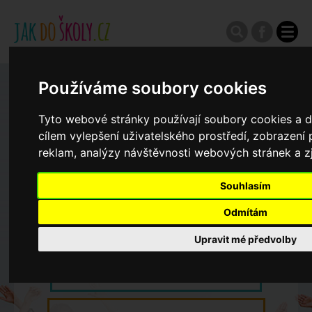
Používáme soubory cookies
Zápisy do ZŠ 2026/27
Tyto webové stránky používají soubory cookies a da
Výroční zprávy
cílem vylepšení uživatelského prostředí, zobrazen
reklam, analýzy návštěvnosti webových stránek a zj
Spádové oblasti ZŠ
Souhlasím
Odmítám
Koncepce školství
Upravit mé předvolby
Dny otevřených dveří ZŠ