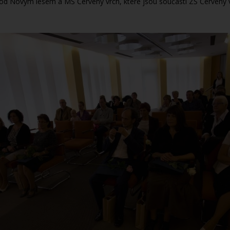
d Novým lesem a MŠ Červený vrch, které jsou součástí ZŠ Červený v