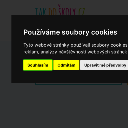
Základní školy
Aktuality
Akce
Soukromé zákl
Používáme soubory cookies
Když potřebujete pomoci
Ročenka
cookies
Tyto webové stránky používají soubory cookies 
reklam, analýzy návštěvnosti webových stránek a
Zápisy do ZŠ 2026/27
Souhlasím
Odmítám
Upravit mé předvolby
Dny otevřených dveří ZŠ