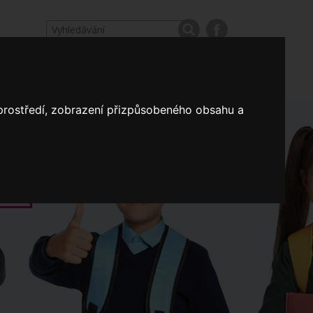
odpovědi
Výroční zprávy našich škol
Nastavení
 prostředí, zobrazení přizpůsobeného obsahu a
Koncepce školství
a