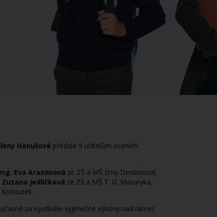
ileny Hanušové
předala 9 učitelům ocenění
Ing. Eva Arazimová
ze ZŠ a MŠ Emy Destinnové,
 Zuzana Jedličková
ze ZŠ a MŠ T. G. Masaryka,
 Kohoutek.
současně za ojediněle výjimečné výkony nad rámec