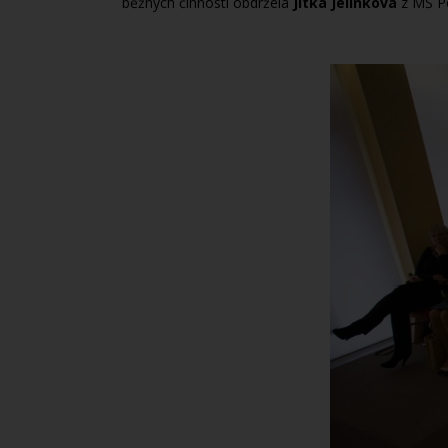
běžných činností obdržela
Jitka Jelínková
z MŠ Po