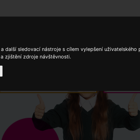
adní školy
Stavíme
Související legislativa
Nejčastější otázky + 
a další sledovací nástroje s cílem vylepšení uživatelského
 zjištění zdroje návštěvnosti.
Výroční zprávy
Spádové oblasti ZŠ
Když potřebujete pomoci
Ročenk