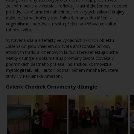
zeleném pekle a v instalaci reflektují vlastní zkušenosti i osobní
prožitky, které umožní nahlédnout do skrytých zákoutí krajiny
duše, ochutnat kořeny tradičního šamanského léčení -
vegetalismu i poodhalit realitu přežití na křižovatce kultur
tohoto světa.
Vystavená díla a artefakty ve výkladních skříních objektu
„Skleňáku“ jsou vhledem do světa amazonské přírody,
etnických tradic a kmenových kultur, které reflektují ducha
Matky džungle a dokumentují proměny života člověka v
podmínkách deštného pralesa, indiánskou kosmovizi a
mytologii tak, jak ji autoři poznali během mnoha let, které
strávili v Peruánské Amazonii.
Galerie Chodník Ornamenty džungle