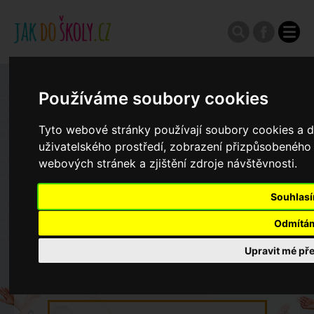
Zápisy do ZŠ 2026/27
Používáme soubory cookies
Tyto webové stránky používají soubory cookies a da
Výroční zprávy
uživatelského prostředí, zobrazení přizpůsobeného
webových stránek a zjištění zdroje návštěvnosti.
Spádové oblasti ZŠ
Souhlas
Odmítá
Koncepce školství
Upravit mé př
Dny otevřených dveří ZŠ