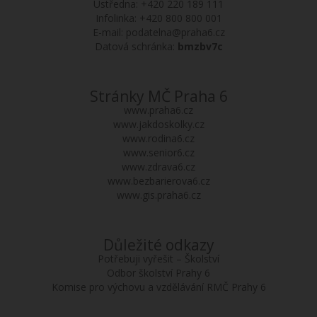
Ústředna:
+420 220 189 111
Infolinka:
+420 800 800 001
E-mail:
podatelna@praha6.cz
Datová schránka:
bmzbv7c
Stránky MČ Praha 6
www.praha6.cz
www.jakdoskolky.cz
www.rodina6.cz
www.senior6.cz
www.zdrava6.cz
www.bezbarierova6.cz
www.gis.praha6.cz
Důležité odkazy
Potřebuji vyřešit – Školství
Odbor školství Prahy 6
Komise pro výchovu a vzdělávání RMČ Prahy 6