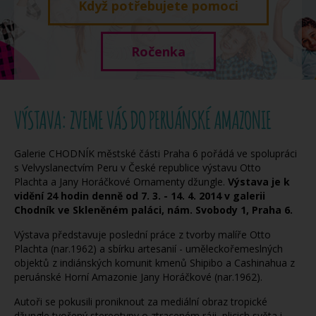
Když potřebujete pomoci
Ročenka
VÝSTAVA: ZVEME VÁS DO PERUÁNSKÉ AMAZONIE
Galerie CHODNÍK městské části Praha 6 pořádá ve spolupráci
s Velvyslanectvím Peru v České republice výstavu Otto
Plachta a Jany Horáčkové Ornamenty džungle.
Výstava je k
vidění 24 hodin denně od 7. 3. - 14. 4. 2014 v galerii
Chodník ve Skleněném paláci, nám. Svobody 1, Praha 6.
Výstava představuje poslední práce z tvorby malíře Otto
Plachta (nar.1962) a sbírku artesanií - uměleckořemeslných
objektů z indiánských komunit kmenů Shipibo a Cashinahua z
peruánské Horní Amazonie Jany Horáčkové (nar.1962).
Autoři se pokusili proniknout za mediální obraz tropické
džungle tvořený stereotypy o ztraceném ráji, plicich světa i