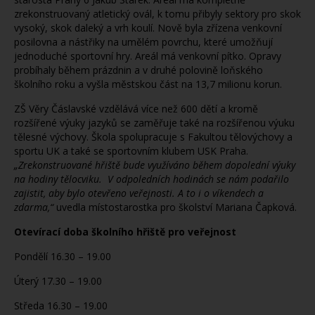
zrekonstruovaný atletický ovál, k tomu přibyly sektory pro skok
vysoký, skok daleký a vrh koulí. Nově byla zřízena venkovní
posilovna a nástřiky na umělém povrchu, které umožňují
jednoduché sportovní hry. Areál má venkovní pítko. Opravy
probíhaly během prázdnin a v druhé polovině loňského
školního roku a vyšla městskou část na 13,7 milionu korun.
ZŠ Věry Čáslavské vzdělává více než 600 dětí a kromě
rozšířené výuky jazyků se zaměřuje také na rozšířenou výuku
tělesné výchovy. Škola spolupracuje s Fakultou tělovýchovy a
sportu UK a také se sportovním klubem USK Praha.
„Zrekonstruované hřiště bude využíváno během dopolední výuky
na hodiny tělocviku. V odpoledních hodinách se nám podařilo
zajistit, aby bylo otevřeno veřejnosti. A to i o víkendech a
zdarma,“
uvedla místostarostka pro školství Mariana Čapková.
Otevírací doba školního hřiště pro veřejnost
Pondělí 16.30 – 19.00
Úterý 17.30 – 19.00
Středa 16.30 – 19.00