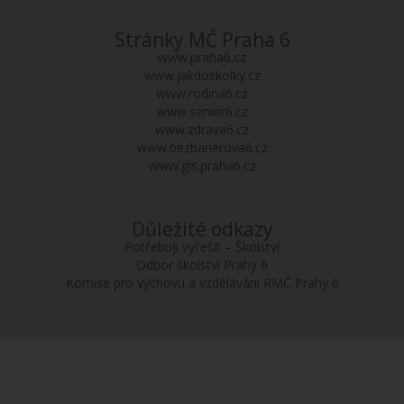
Stránky MČ Praha 6
www.praha6.cz
www.jakdoskolky.cz
www.rodina6.cz
www.senior6.cz
www.zdrava6.cz
www.bezbarierova6.cz
www.gis.praha6.cz
Důležité odkazy
Potřebuji vyřešit – Školství
Odbor školství Prahy 6
Komise pro výchovu a vzdělávání RMČ Prahy 6