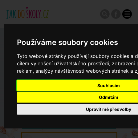
Zápisy do ZŠ 2026/27
Používáme soubory cookies
Tyto webové stránky používají soubory cookies a da
Výroční zprávy
cílem vylepšení uživatelského prostředí, zobrazen
reklam, analýzy návštěvnosti webových stránek a zj
Spádové oblasti ZŠ
Souhlasím
Odmítám
Koncepce školství
Upravit mé předvolby
Dny otevřených dveří ZŠ