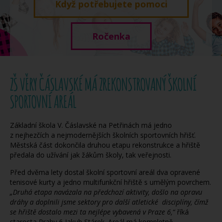
Když potřebujete pomoci
Ročenka
ZŠ VĚRY ČÁSLAVSKÉ MÁ ZREKONSTROVANÝ ŠKOLNÍ
SPORTOVNÍ AREÁL
Základní škola V. Čáslavské na Petřinách má jedno
z nejhezčích a nejmodernějších školních sportovních hřišť.
Městská část dokončila druhou etapu rekonstrukce a hřiště
předala do užívání jak žákům školy, tak veřejnosti.
Před dvěma lety dostal školní sportovní areál dva opravené
tenisové kurty a jedno multifunkční hřiště s umělým povrchem.
„Druhá etapa navázala na předchozí aktivity, došlo na opravu
dráhy a doplnili jsme sektory pro další atletické disciplíny, čímž
se hřiště dostalo mezi ta nejlépe vybavená v Praze 6,“
říká
starosta Prahy 6 Jakub Stárek. Areál má kompletně