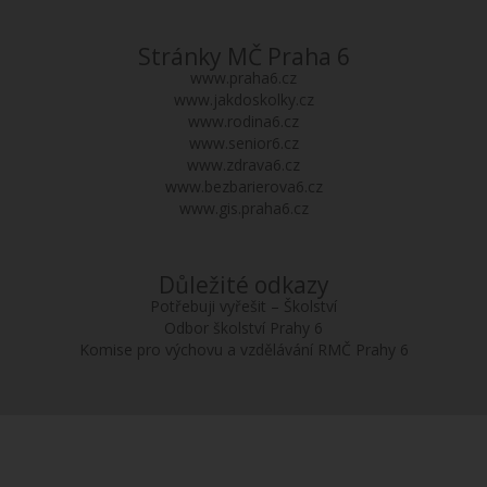
Stránky MČ Praha 6
www.praha6.cz
www.jakdoskolky.cz
www.rodina6.cz
www.senior6.cz
www.zdrava6.cz
www.bezbarierova6.cz
www.gis.praha6.cz
Důležité odkazy
Potřebuji vyřešit – Školství
Odbor školství Prahy 6
Komise pro výchovu a vzdělávání RMČ Prahy 6