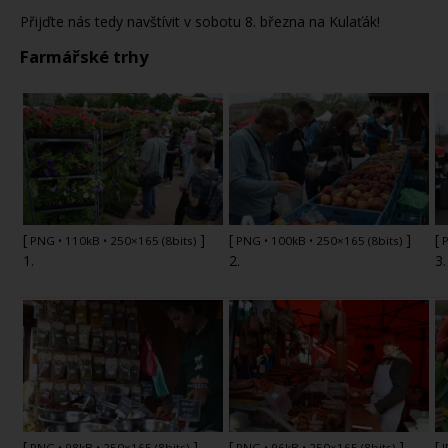
Přijďte nás tedy navštívit v sobotu 8. března na Kulaťák!
Farmářské trhy
[
]
[
]
[
PNG
• 110kB • 250×165 (8bits)
PNG
• 100kB • 250×165 (8bits)
1.
2.
3.
[
]
[
]
[
PNG
• 98kB • 250×165 (8bits)
PNG
• 96kB • 250×165 (8bits)