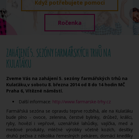
Když potřebujete pomoci
Ročenka
ZAHÁJENÍ 5. SEZÓNY FARMÁŘSKÝCH TRHŮ NA
KULAŤÁKU
Zveme Vás na zahájení 5. sezóny farmářských trhů na
Kulaťáku,v sobotu 8. března 2014 od 8 do 14 hodin MČ
Praha 6, Vítězné náměstí.
Další informace:
http://www.farmarske-trhy.cz
Farmářská sezóna se opravdu teprve rozbíhá, ale na Kulaťáku
bude plno - ovoce, zelenina, čerstvé bylinky, drůbež, králíci,
ryby, hovězí i vepřové, uzenářské lahůdky, vajíčka, med a
medové produkty, mléčné výrobky včetně kozích, desítky
druhů pečiva z několika řemeslných pekáren, domácí knedlíky