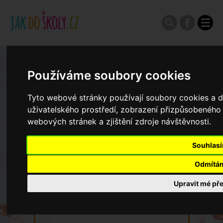
Zápisy do ZŠ 2026/27
Používáme soubory cookies
Výroční zprávy
Tyto webové stránky používají soubory cookies a da
uživatelského prostředí, zobrazení přizpůsobeného
webových stránek a zjištění zdroje návštěvnosti.
Spádové oblasti ZŠ
Souhlas
Koncepce školství
Odmítá
Upravit mé př
Dny otevřených dveří ZŠ