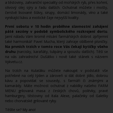
a těstoviny, zahraniční speciality od mořských ryb, přes koření,
olivový olej sýry a řadu dalších. Ochutnat můžete i mošty,
čerstvě lisované šťávy, sirupy, domácí limonády, víno a také
vynikající kávu a exotické čaje nejvyšší kvality.
První sobotu v 10 hodin proběhne slavnostní zahájení
páté sezóny v podobě symbolického rozkrojení dortu
.
Jarní náladu Vám kromě mlsání farmářských dobrot zpříjemní
také harmonikář Pavel Mucha, který zahraje oblíbené písničky.
Na prvních trzích v tomto roce Vás čekají kytičky všeho
druhu
(narcisky, karafiáty, tulipány a spoustu dalších). Těší se
na vás zahradnictví Dušátko i nově také stánek s názvem
Vykvetu.cz.
Na trzích na Kulaťáku můžete nakoupit v podstatě vše
potřebné na celý týden a zároveň si dát dobré jídlo, dobrou
kávu a popovídat se sousedy, s farmáři či známými a
kamarády. Máte možnost ochutnat z nabídky našeho FARM
MENU grilovaná masa z českých chovů, polévky, pravé
hamburgery, těstoviny od Itala Alexe, palačinky od Galetky
nebo chorvatské grilované ryby.
Těšíte se? My ano!