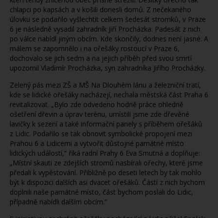
chlapci po kapsách a v košili donesli domů. Z nečekaného
úlovku se podařilo vyšlechtit celkem šedesát stromků, v Praze
6 je následně vysadil zahradník Jiří Procházka. Padesát z nich
po válce nabídl jiným obcím. Kde skončily, dodnes není jasné. A
málem se zapomnělo i na ořešáky rostoucí v Praze 6,
dochovalo se jich sedm a na jejich příběh před svou smrtí
upozornil Vladimír Procházka, syn zahradníka Jiřího Procházky.
Zelený pás mezi ZŠ a MŠ Na Dlouhém lánu a železniční tratí,
kde se lidické ořešáky nacházejí, nechala městská část Praha 6
revitalizovat. „Bylo zde odvedeno hodně práce ohledně
ošetření dřevin a úprav terénu, umístili jsme zde dřevěné
lavičky k sezení a také informační panely s příběhem ořešáků
z Lidic. Podařilo se tak obnovit symbolické propojení mezi
Prahou 6 a Lidicemi a vytvořit důstojné památné místo
lidických událostí,“ říká radní Prahy 6 Eva Smutná a doplňuje:
„Místní skauti ze zdejších stromů nasbírali ořechy, které jsme
předali k vypěstování. Přibližně po deseti letech by tak mohlo
být k dispozici dalších asi dvacet ořešáků. Částí z nich bychom
doplnili naše památné místo, část bychom poslali do Lidic,
případně nabídli dalším obcím.“