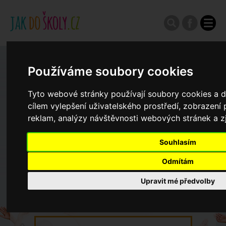
Zápisy do ZŠ 2026/27
Používáme soubory cookies
Tyto webové stránky používají soubory cookies a da
Výroční zprávy
cílem vylepšení uživatelského prostředí, zobrazen
reklam, analýzy návštěvnosti webových stránek a zj
Spádové oblasti ZŠ
Souhlasím
Odmítám
Koncepce školství
Upravit mé předvolby
Dny otevřených dveří ZŠ