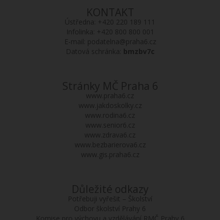
KONTAKT
Ústředna:
+420 220 189 111
Infolinka:
+420 800 800 001
E-mail:
podatelna@praha6.cz
Datová schránka:
bmzbv7c
Stránky MČ Praha 6
www.praha6.cz
www.jakdoskolky.cz
www.rodina6.cz
www.senior6.cz
www.zdrava6.cz
www.bezbarierova6.cz
www.gis.praha6.cz
Důležité odkazy
Potřebuji vyřešit – Školství
Odbor školství Prahy 6
Komise pro výchovu a vzdělávání RMČ Prahy 6