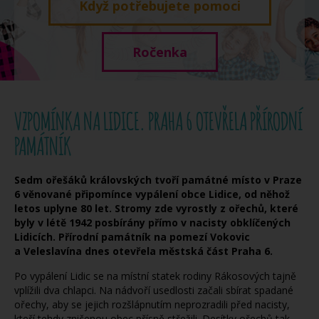
Když potřebujete pomoci
Ročenka
VZPOMÍNKA NA LIDICE. PRAHA 6 OTEVŘELA PŘÍRODNÍ
PAMÁTNÍK
Sedm ořešáků královských tvoří památné místo v Praze
6 věnované připomínce vypálení obce Lidice, od něhož
letos uplyne 80 let. Stromy zde vyrostly z ořechů, které
byly v létě 1942 posbírány přímo v nacisty obklíčených
Lidicích. Přírodní památník na pomezí Vokovic
a Veleslavína dnes otevřela městská část Praha 6.
Po vypálení Lidic se na místní statek rodiny Rákosových tajně
vplížili dva chlapci. Na nádvoří usedlosti začali sbírat spadané
ořechy, aby se jejich rozšlápnutím neprozradili před nacisty,
kteří tehdy zničenou obec přísně střežili. Desítky ořechů tak