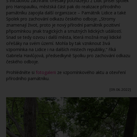
S iniciativou zachránit ořešáky pocházející z Lidic přišel Spolek
pro Hanspaulku, městská část pak do realizace přírodního
památníku zapojila další organizace – Památník Lidice a také
Spolek pro zachování odkazu českého odboje. „Stromy
znamenají život, proto je nový přírodní památník pozitivní
připomínkou jinak tragických a smutných lidických událostí.
Snad se tedy ozvou i další města, která možná mají lidické
ořešáky na svém území. Mohla by tak vzniknout živá
vzpomínka na Lidice i na dalších místech republiky,“ říká
Gabriela Havlůjová, předsedkyně Spolku pro zachování odkazu
českého odboje.
Prohlédněte si
fotogalerii
ze vzpomínkového aktu a otevření
přírodního památníku.
[09.06.2022]