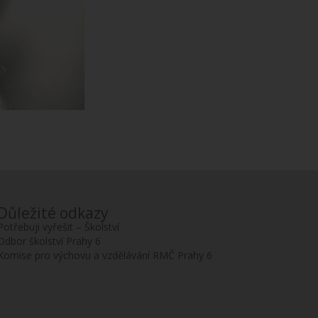
Důležité odkazy
Potřebuji vyřešit – Školství
Odbor školství Prahy 6
Komise pro výchovu a vzdělávání RMČ Prahy 6