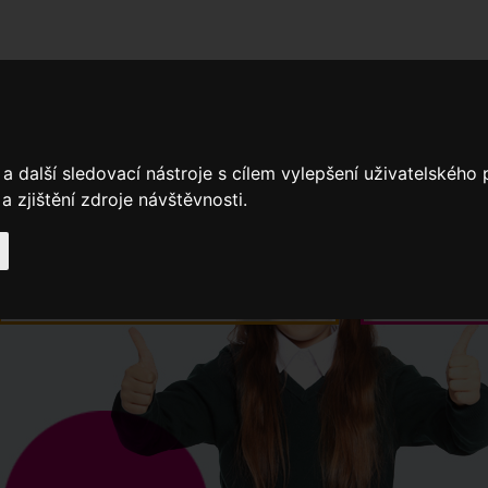
adní školy
Stavíme
Související legislativa
Nejčastější otázky + 
a další sledovací nástroje s cílem vylepšení uživatelského
 zjištění zdroje návštěvnosti.
Výroční zprávy
Spádové oblasti ZŠ
Když potřebujete pomoci
Ročenk