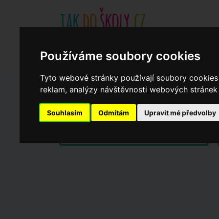
Základní školy
Aktuality
Akce
Soukromé zákl
Používáme soubory cookies
Když potřebujete pomoci
Ročenka
cookies
Tyto webové stránky používají soubory cookies 
reklam, analýzy návštěvnosti webových stránek a
Zápisy do ZŠ 2026/27
Souhlasím
Odmítám
Upravit mé předvolby
Dny otevřených dveří ZŠ