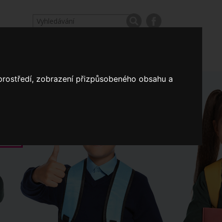
odpovědi
Výroční zprávy našich škol
Nastavení
 prostředí, zobrazení přizpůsobeného obsahu a
Koncepce školství
a