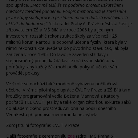
spolupráce
. „Moc mě těší, že se podařilo projekt uskutečnit i
navzdory covidové pandemii. Podpis memoranda je završením
první etapy spolupráce a příslibem mnoha dalších vzdělávacích
aktivit do budoucna,“
řekla radní Prahy 6. Právě městská část je
zřizovatelem ZŠ a MŠ Bílá a v roce 2006 byla jediným
investorem rozsáhlé rekonstrukce školy za více než 125
milionů korun. Raritou je odborná učebna fyziky, která byla v
rámci rekonstrukce uvedena do původního stavu tak, jak byla
zařízena v roce 1935. Do lavic je zaveden střídavý i
stejnosměrný proud, každá lavice má i svou skříňku na
pomůcky, aby každý žák mohl podle pokynů učitele sám
provádět pokusy.
Ve škole se nachází také moderně vybavená počítačová
učebna. V rámci pilotní spolupráce ČVUT v Praze a ZŠ Bílá tam
kroužky programování vedla Božena Mannová z Katedry
počítačů FEL ČVUT, jež byla také organizátorkou exkurze žáků
do akademického prostředí. Ani ona na pódiu dnešního
VědaFestu při podpisu memoranda nechyběla.
Zdroj titulní fotografie: ČVUT v Praze
Další fotografie z ceremoniálu
zde
(zdroj: MČ Praha 6).