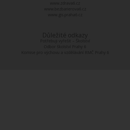
www.zdrava6.cz
www.bezbarierova6.cz
www.gis.praha6.cz
Důležité odkazy
Potřebuji vyřešit – Školství
Odbor školství Prahy 6
Komise pro výchovu a vzdělávání RMČ Prahy 6