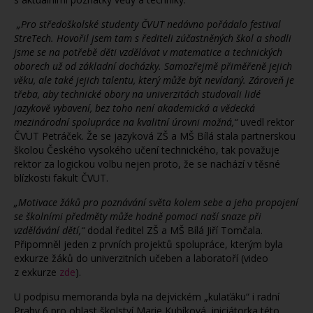
„Pro středoškolské studenty ČVUT nedávno pořádalo festival
StreTech. Hovořil jsem tam s
řediteli zúčastněných škol a shodli
jsme se na potřebě děti vzdělávat v
matematice a technických
oborech už od základní docházky. Samozřejmě přiměřeně jejich
věku, ale také jejich talentu, který může být nevídaný. Zároveň je
třeba, aby technické obory na univerzitách studovali lidé
jazykově vybavení, bez toho není akademická a vědecká
mezinárodní spolupráce na kvalitní úrovni možná,“
uvedl rektor
ČVUT Petráček. Že se jazyková ZŠ a MŠ Bílá stala partnerskou
školou Českého vysokého učení technického, tak považuje
rektor za logickou volbu nejen proto, že se nachází v těsné
blízkosti fakult ČVUT.
„Motivace žáků pro poznávání světa kolem sebe a jeho propojení
se školními předměty může hodně pomoci naší snaze při
vzdělávání dětí,“
dodal ředitel ZŠ a MŠ Bílá Jiří Tomčala.
Připomněl jeden z prvních projektů spolupráce, kterým byla
exkurze žáků do univerzitních učeben a laboratoří (video
z exkurze
zde
).
U podpisu memoranda byla na dejvickém „kulaťáku“ i radní
Prahy 6 pro oblast školství Marie Kubíková, iniciátorka této