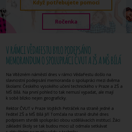
Když potřebujete pomoci
Ročenka
V RÁMCI VĚDAFESTU BYLO PODEPSÁNO
MEMORANDUM O SPOLUPRÁCI ČVUT A ZŠ A MŠ BÍLÁ
Na Vítězném náměstí dnes v rámci VědaFestu došlo na
slavnostní podepsání memoranda o spolupráci mezi dvěma
školami: Českého vysokého učení technického v Praze a ZŠ a
MŠ Bílá. Na první pohled to tak nemusí vypadat, ale mají
k sobě blízko nejen geograficky.
Rektor ČVUT v Praze Vojtěch Petráček na straně jedné a
ředitel ZŠ a MŠ Bílá Jiří Tomčala na straně druhé dnes
podpisem stvrdili spolupráci obou vzdělávacích institucí. Žáci
základní školy se tak budou moci už odmala setkávat
s aktuálními poznatky vědy a techniky.