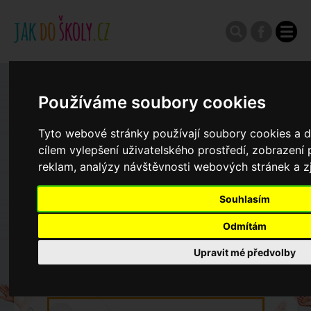
Zápisy do ZŠ 2026/27
Používáme soubory cookies
Tyto webové stránky používají soubory cookies a da
Výroční zprávy
cílem vylepšení uživatelského prostředí, zobrazen
reklam, analýzy návštěvnosti webových stránek a zj
Spádové oblasti ZŠ
Souhlasím
Koncepce školství
Odmítám
Upravit mé předvolby
Dny otevřených dveří ZŠ