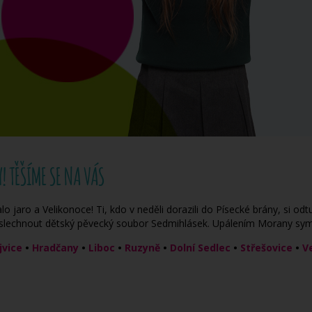
! TĚŠÍME SE NA VÁS
alo jaro a Velikonoce! Ti, kdo v neděli dorazili do Písecké brány, si 
lechnout dětský pěvecký soubor Sedmihlásek. Upálením Morany symboli
jvice
•
Hradčany
•
Liboc
•
Ruzyně
•
Dolní Sedlec
•
Střešovice
•
V