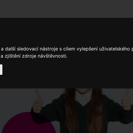
adní školy
Stavíme
Související legislativa
Nejčastější otázky + 
a další sledovací nástroje s cílem vylepšení uživatelského
 zjištění zdroje návštěvnosti.
Výroční zprávy
Spádové oblasti ZŠ
Když potřebujete pomoci
Ročenk