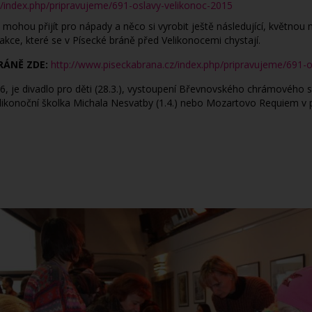
z/index.php/pripravujeme/691-oslavy-velikonoc-2015
mohou přijít pro nápady a něco si vyrobit ještě následující, květnou 
kce, které se v Písecké bráně před Velikonocemi chystají.
RÁNĚ ZDE:
http://www.piseckabrana.cz/index.php/pripravujeme/691-o
6, je divadlo pro děti (28.3.), vystoupení Břevnovského chrámového s
konoční školka Michala Nesvatby (1.4.) nebo Mozartovo Requiem v po