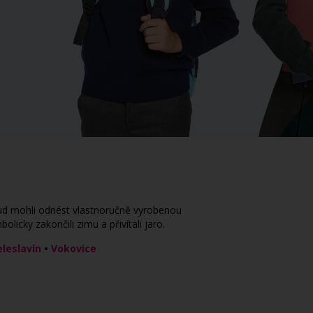
odtud mohli odnést vlastnoručně vyrobenou
cky zakončili zimu a přivítali jaro.
eleslavín
•
Vokovice