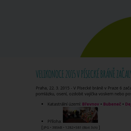
VELIKONOCE 2015 V PÍSECKÉ BRÁNĚ ZAČALY
Praha, 22. 3. 2015 - V Písecké bráně v Praze 6 zač
pomlázku, osení, ozdobit vajíčka voskem nebo pos
Katastrální území:
Břevnov
•
Bubeneč
•
De
Příloha:
[
]
JPG
• 385kB • 1282×581 (8bit 3ch)