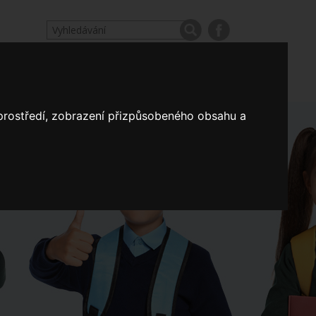
odpovědi
Výroční zprávy našich škol
Nastavení
 prostředí, zobrazení přizpůsobeného obsahu a
Koncepce školství
a