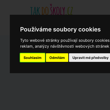
Základní školy
Aktuality
Akce
Soukromé zákl
Když potřebujete pomoci
Ročenka
cookies
Používáme soubory cookies
Tyto webové stránky používají soubory cookies 
reklam, analýzy návštěvnosti webových stránek a
Zápisy do ZŠ 2026/27
Souhlasím
Odmítám
Upravit mé předvolby
Dny otevřených dveří ZŠ