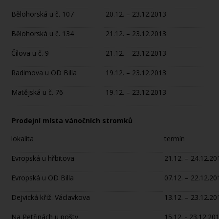
Bělohorská u č. 107
20.12. – 23.12.2013
Bělohorská u č. 134
21.12. – 23.12.2013
Čílova u č. 9
21.12. – 23.12.2013
Radimova u OD Billa
19.12. – 23.12.2013
Matějská u č. 76
19.12. – 23.12.2013
Prodejní místa vánočních stromků
lokalita
termín
Evropská u hřbitova
21.12. – 24.12.20
Evropská u OD Billa
07.12. – 22.12.20
Dejvická křiž. Václavkova
13.12. – 23.12.20
Na Petřinách u pošty
15.12. - 23.12.20