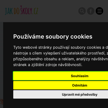
Zápisy do ZŠ 2026/27
Používáme soubory cookies
Výroční zprávy
Tyto webové stránky používají soubory cookies a d
nástroje s cílem vylepšení uživatelského prostředí,
přizpůsobeného obsahu a reklam, analýzy návštěv
Spádové oblasti ZŠ
stránek a zjištění zdroje návštěvnosti.
Souhlasím
Koncepce školství
Odmítám
Dny otevřených dveří ZŠ
Upravit mé předvolby