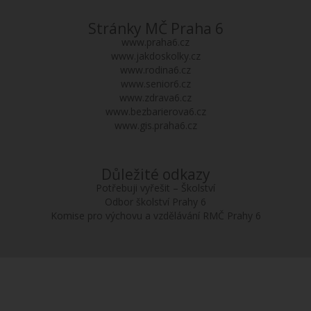
Stránky MČ Praha 6
www.praha6.cz
www.jakdoskolky.cz
www.rodina6.cz
www.senior6.cz
www.zdrava6.cz
www.bezbarierova6.cz
www.gis.praha6.cz
Důležité odkazy
Potřebuji vyřešit – Školství
Odbor školství Prahy 6
Komise pro výchovu a vzdělávání RMČ Prahy 6