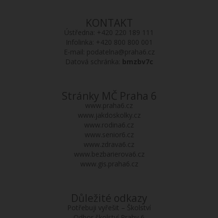
KONTAKT
Ústředna:
+420 220 189 111
Infolinka:
+420 800 800 001
E-mail:
podatelna@praha6.cz
Datová schránka:
bmzbv7c
Stránky MČ Praha 6
www.praha6.cz
www.jakdoskolky.cz
www.rodina6.cz
www.senior6.cz
www.zdrava6.cz
www.bezbarierova6.cz
www.gis.praha6.cz
Důležité odkazy
Potřebuji vyřešit – Školství
Odbor školství Prahy 6