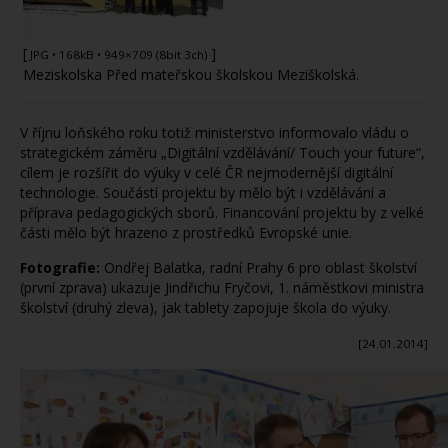
[
]
JPG
• 168kB • 949×709 (8bit 3ch)
Meziskolska Před mateřskou školskou Meziškolská.
V říjnu loňského roku totiž ministerstvo informovalo vládu o
strategickém záměru „Digitální vzdělávání/ Touch your future“,
cílem je rozšířit do výuky v celé ČR nejmodernější digitální
technologie. Součástí projektu by mělo být i vzdělávání a
příprava pedagogických sborů. Financování projektu by z velké
části mělo být hrazeno z prostředků Evropské unie.
Fotografie:
Ondřej Balatka, radní Prahy 6 pro oblast školství
(první zprava) ukazuje Jindřichu Fryčovi, 1. náměstkovi ministra
školství (druhý zleva), jak tablety zapojuje škola do výuky.
[24.01.2014]