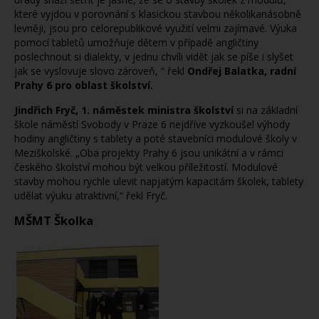
které vyjdou v porovnání s klasickou stavbou několikanásobně
levněji, jsou pro celorepublikové využití velmi zajímavé. Výuka
pomocí tabletů umožňuje dětem v případě angličtiny
poslechnout si dialekty, v jednu chvíli vidět jak se píše i slyšet
jak se vyslovuje slovo zároveň, “ řekl
Ondřej Balatka, radní
Prahy 6 pro oblast školství.
Jindřich Fryč, 1. náměstek ministra školství
si na základní
škole náměstí Svobody v Praze 6 nejdříve vyzkoušel výhody
hodiny angličtiny s tablety a poté stavebníci modulové školy v
Meziškolské. „Oba projekty Prahy 6 jsou unikátní a v rámci
českého školství mohou být velkou příležitostí. Modulové
stavby mohou rychle ulevit napjatým kapacitám školek, tablety
udělat výuku atraktivní,“ řekl Fryč.
MŠMT Školka