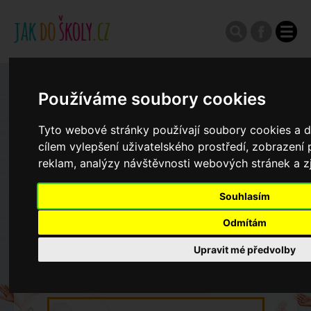
Zápisy do ZŠ 2026/27
Používáme soubory cookies
Tyto webové stránky používají soubory cookies a da
Výroční zprávy
cílem vylepšení uživatelského prostředí, zobrazen
reklam, analýzy návštěvnosti webových stránek a zj
Spádové oblasti ZŠ
Souhlasím
Odmítám
Koncepce školství
Upravit mé předvolby
Dny otevřených dveří ZŠ