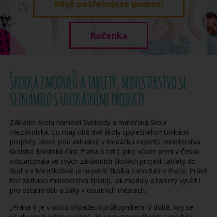
Když potřebujete pomoci
Ročenka
ŠKOLKA Z MODULŮ A TABLETY, MINISTERSTVO SE
SEZNÁMILO S UNIKÁTNÍMI PROJEKTY
Základní škola náměstí Svobody a mateřská škola
Meziškolská. Co mají obě dvě školy společného? Unikátní
projekty, které jsou aktuálně v hledáčku expertů ministerstva
školství. Městská část Praha 6 totiž jako vůbec první v Česku
odstartovala ve svých základních školách projekt tablety do
škol a v Meziškolské je největší školka z modulů v Praze. Právě
teď zástupci ministerstva zjišťují, jak moduly a tablety využít i
pro ostatní děti a žáky v ostatních městech.
„Praha 6 je v obou případech průkopníkem. V době, kdy se
úřady snaží šetřit je jasné, že se o stavby školek z modulů,