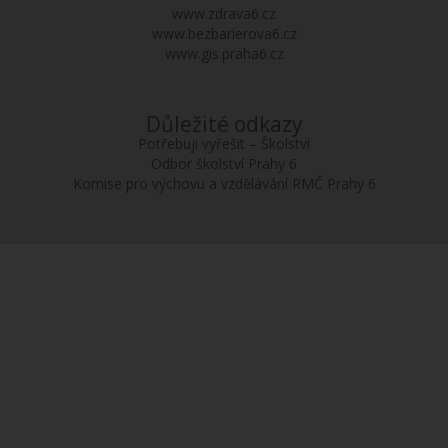
www.zdrava6.cz
www.bezbarierova6.cz
www.gis.praha6.cz
Důležité odkazy
Potřebuji vyřešit – Školství
Odbor školství Prahy 6
Komise pro výchovu a vzdělávání RMČ Prahy 6