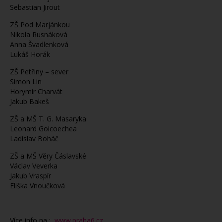
Sebastian Jirout
ZŠ Pod Marjánkou
Nikola Rusnáková
Anna Švadlenková
Lukáš Horák
ZŠ Petřiny – sever
Simon Lin
Horymír Charvát
Jakub Bakeš
ZŠ a MŠ T. G. Masaryka
Leonard Goicoechea
Ladislav Boháč
ZŠ a MŠ Věry Čáslavské
Václav Veverka
Jakub Vraspír
Eliška Vnoučková
Více info na :
www.praha6.cz