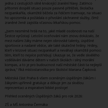
jedna z cestujících silně krvácející zranění hlavy. Zatímco
přítomní dospělí situaci pouze pasivně přihlíželi, školačka
nezpanikařila, okamžitě běžela za řidičem tramvaje, na situaci
ho upozornila a požádala o přivolání záchranné služby, čímž
zraněné ženě zajistila včasnou lékařskou pomoc.
„Jsem nesmírně hrdá na to, jaké mladé osobnosti na naší
Šestce vyrůstají. Letošní oceňování nám znovu dokázalo, že
mezi našimi žáky máme nejen obrovské talenty, úspěšné
sportovce a nadané vědce, ale také skutečné hrdiny. Hrdiny,
kteří v krizové situaci nezpanikaří a neváhají okamžitě pomoci
těm, kteří to nejvíce potřebují. Ukazuje se, že vedle skvělého
vzdělávání dáváme dětem v našich školách i silný morální
kompas, a to je pro budoucnost naší městské části ta nejlepší
zpráva,“ říká místostarostka pro školství Mariana Čapková.
Městská část Praha 6 všem oceněným úspěšným žákům i
žákyním upřímně gratuluje a děkuje jim za skvělou
reprezentaci a inspirativní lidské postoje!
Přehled oceněných Úspěšných žáků pro rok 2026:
ZŠ a MŠ Antonína Čermáka