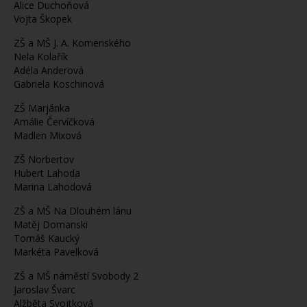
Alice Duchoňová
Vojta Škopek
ZŠ a MŠ J. A. Komenského
Nela Kolařík
Adéla Anderová
Gabriela Koschinová
ZŠ Marjánka
Amálie Červíčková
Madlen Mixová
ZŠ Norbertov
Hubert Lahoda
Marina Lahodová
ZŠ a MŠ Na Dlouhém lánu
Matěj Domanski
Tomáš Kaucký
Markéta Pavelková
ZŠ a MŠ náměstí Svobody 2
Jaroslav Švarc
Alžběta Svojtková