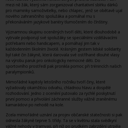
mezi ně žák, který sám zorganizoval charitativní sbírku dárků
pro maminky samoživitelky, nebo chlapec, jenž se obětavě ujal
nového zahraničního spolužáka a pomáhal mu s
překonáváním jazykové bariéry tlumočením do čínštiny.
Významnou skupinu oceněných tvoří děti, které dlouhodobě a
vytrvale podporují své spolužáky se speciálními vzdělávacími
potřebami nebo handicapem, a pomáhají jim tak v
každodenním školním životě. Krásným gestem lidské solidarity
byl také čin žákyně, která darovala své ostříhané dlouhé vlasy
na výrobu paruk pro onkologicky nemocné děti. Do
sportovního prostředí pak pronikla pomoc při trénincích našich
paralympioniků.
Mimořádné kapitoly letošního ročníku tvoří činy, které
vyžadovaly okamžitou odvahu, chladnou hlavu a dospělé
rozhodování. Jedno z ocenění putovalo za rychlé poskytnutí
první pomoci a přivolání záchranné služby vážně zraněnému
kamarádovi po nehodě na kole.
Zcela mimořádné uznání za projev občanské statečnosti si pak
odnesla žákyně teprve 5. třídy. Ta se v květnu stala svědkyní
vážné nehody v tramvaji, při níž po prudkém zabrzdění utrpěla