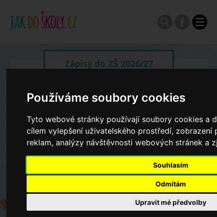
Zápisy do ZŠ 2026/27
Výroční zprávy
Používáme soubory cookies
Tyto webové stránky používají soubory cookies a da
Spádové oblasti ZŠ
cílem vylepšení uživatelského prostředí, zobrazen
reklam, analýzy návštěvnosti webových stránek a zj
Koncepce školství
Souhlasím
Odmítám
Dny otevřených dveří ZŠ
Upravit mé předvolby