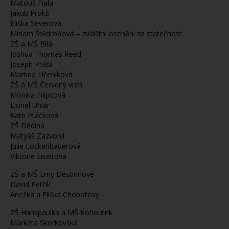
Matouš Fiala
Jakub Prokš
Eliška Severová
Miriam Štědroňová – zvláštní ocenění za statečnost
ZŠ a MŠ Bílá
Joshua Thomas Reed
Joseph Prášil
Martina Líčeníková
ZŠ a MŠ Červený vrch
Monika Filipcová
Lionel Uhlár
Katti Ptáčková
ZŠ Dědina
Matyáš Zazvonil
Julie Lockenbauerová
Viktorie Eiseltová
ZŠ a MŠ Emy Destinnové
David Petřík
Anežka a Eliška Chobotovy
ZŠ Hanspaulka a MŠ Kohoutek
Markéta Skorkovská