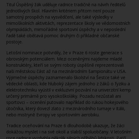
Titul Úspěšný žák uděluje radnice tradičně na návrh ředitelů
jednotlivých škol. Hlavním kritériem přitom není pouze
samotný prospěch na vysvědčení, ale také výsledky v
mimoškolních aktivitách, reprezentace školy ve vědomostních
olympiádách, mimořádné sportovní úspěchy a v neposlední
řadě také obětavá pomoc druhým či příkladné občanské
postoje.
Letošní nominace potvrdily, že v Praze 6 roste generace s
obrovským potenciálem. Mezi oceněnými najdeme mladé
konstruktéry, kteří se svými roboty úspěšně reprezentovali
naši městskou část až na mezinárodním šampionátu v USA.
Výjimečné úspěchy zaznamenalo školství na Šestce také ve
vědecké oblasti, kde hluboký zájem jednoho z žáků o fyziku a
elektrotechniku vyústil v exkluzivní pozvání na univerzitní kemp
určený primárně pro vysokoškoláky. Pozadu nezůstali ani
sportovci – ocenění putovalo například do rukou hokejového
útočníka, který dovezl zlato z mezinárodního turnaje v Itálii,
nebo mistryně Evropy ve sportovním aerobiku.
Tradice oceňování na Praze 6 dlouhodobě ukazuje, že žáci
dokážou myslet i na své okolí a slabší spoluobčany. V letošním
roce radnice vyzdvihla několik silných příběhů lidskosti. Patří