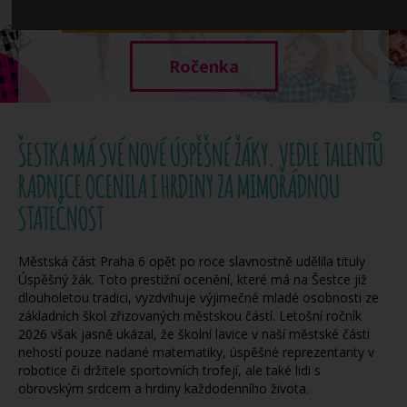
Když potřebujete pomoci
Ročenka
ŠESTKA MÁ SVÉ NOVÉ ÚSPĚŠNÉ ŽÁKY. VEDLE TALENTŮ
RADNICE OCENILA I HRDINY ZA MIMOŘÁDNOU
STATEČNOST
Městská část Praha 6 opět po roce slavnostně udělila tituly
Úspěšný žák. Toto prestižní ocenění, které má na Šestce již
dlouholetou tradici, vyzdvihuje výjimečné mladé osobnosti ze
základních škol zřizovaných městskou částí. Letošní ročník
2026 však jasně ukázal, že školní lavice v naší městské části
nehostí pouze nadané matematiky, úspěšné reprezentanty v
robotice či držitele sportovních trofejí, ale také lidi s
obrovským srdcem a hrdiny každodenního života.