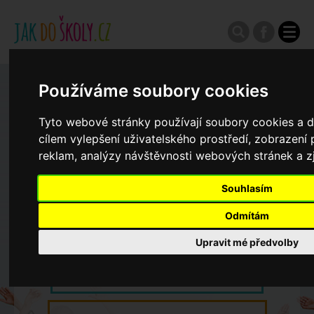
Používáme soubory cookies
Zápisy do ZŠ 2026/27
Tyto webové stránky používají soubory cookies a da
Výroční zprávy
cílem vylepšení uživatelského prostředí, zobrazen
reklam, analýzy návštěvnosti webových stránek a zj
Spádové oblasti ZŠ
Souhlasím
Odmítám
Koncepce školství
Upravit mé předvolby
Dny otevřených dveří ZŠ