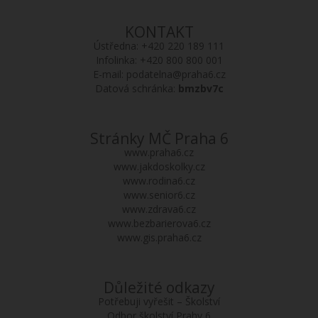
KONTAKT
Ústředna:
+420 220 189 111
Infolinka:
+420 800 800 001
E-mail:
podatelna@praha6.cz
Datová schránka:
bmzbv7c
Stránky MČ Praha 6
www.praha6.cz
www.jakdoskolky.cz
www.rodina6.cz
www.senior6.cz
www.zdrava6.cz
www.bezbarierova6.cz
www.gis.praha6.cz
Důležité odkazy
Potřebuji vyřešit – Školství
Odbor školství Prahy 6