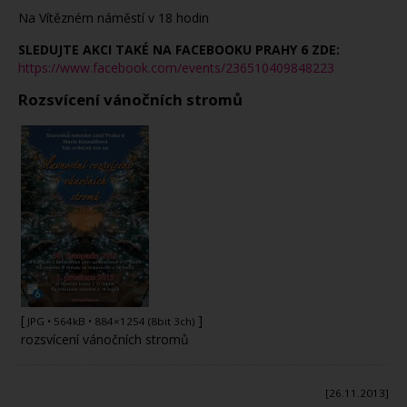
Na Vítězném náměstí v 18 hodin
SLEDUJTE AKCI TAKÉ NA FACEBOOKU PRAHY 6 ZDE:
https://www.facebook.com/events/236510409848223
Rozsvícení vánočních stromů
[
]
JPG
• 564kB • 884×1254 (8bit 3ch)
rozsvícení vánočních stromů
[26.11.2013]