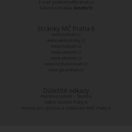
E-mail:
podatelna@praha6.cz
Datová schránka:
bmzbv7c
Stránky MČ Praha 6
www.praha6.cz
www.jakdoskolky.cz
www.rodina6.cz
www.senior6.cz
www.zdrava6.cz
www.bezbarierova6.cz
www.gis.praha6.cz
Důležité odkazy
Potřebuji vyřešit – Školství
Odbor školství Prahy 6
Komise pro výchovu a vzdělávání RMČ Prahy 6