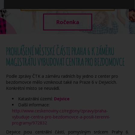
Když potřebujete pomoci
Ročenka
PROHLÁŠENÍ MĚSTSKÉ ČÁSTI PRAHA 6 K ZÁMĚRU
MAGISTRÁTU VYBUDOVAT CENTRA PRO BEZDOMOVCE
Podle zprávy ČTK a záměru radních by jedno z center pro
bezdomovce mělo vzniknout také na Praze 6 v Dejvicích.
Konkrétní místo se neuvádí.
Katastrální území:
Dejvice
Další informace:
http://www.ceskenoviny.cz/regiony/zpravy/praha-
vybuduje-centra-pro-bezdomovce-a-posili-terenni-
programy/972832
Dejvice jsou centrální částí, pomyslným srdcem Prahy 6.