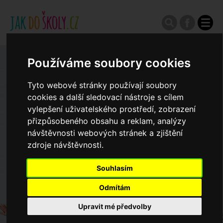
Používáme soubory cookies
Zápisy do ZŠ 2026/27
Tyto webové stránky používají soubory
Výroční zprávy
cookies a další sledovací nástroje s cílem
vylepšení uživatelského prostředí, zobrazení
přizpůsobeného obsahu a reklam, analýzy
Spádové oblasti ZŠ
návštěvnosti webových stránek a zjištění
zdroje návštěvnosti.
Koncepce školství
Souhlasím
Odmítám
Dny otevřených dveří ZŠ
Upravit mé předvolby