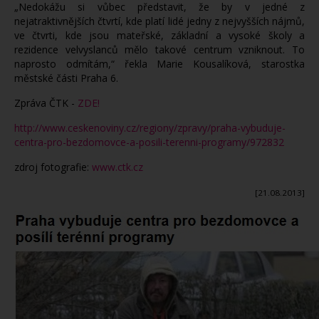
„Nedokážu si vůbec představit, že by v jedné z
nejatraktivnějších čtvrtí, kde platí lidé jedny z nejvyšších nájmů,
ve čtvrti, kde jsou mateřské, základní a vysoké školy a
rezidence velvyslanců mělo takové centrum vzniknout. To
naprosto odmítám,“ řekla Marie Kousalíková, starostka
městské části Praha 6.
Zpráva ČTK -
ZDE!
http://www.ceskenoviny.cz/regiony/zpravy/praha-vybuduje-
centra-pro-bezdomovce-a-posili-terenni-programy/972832
zdroj fotografie:
www.ctk.cz
[21.08.2013]