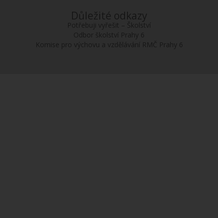
Důležité odkazy
Potřebuji vyřešit – Školství
Odbor školství Prahy 6
Komise pro výchovu a vzdělávání RMČ Prahy 6