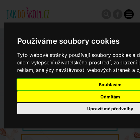
Používáme soubory cookies
Zápisy do ZŠ 2026/27
Tyto webové stránky používají soubory cookies a da
Výroční zprávy
cílem vylepšení uživatelského prostředí, zobrazen
reklam, analýzy návštěvnosti webových stránek a zj
Spádové oblasti ZŠ
Souhlasím
Odmítám
Koncepce školství
Upravit mé předvolby
Dny otevřených dveří ZŠ