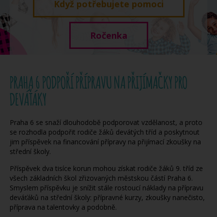
Když potřebujete pomoci
Ročenka
PRAHA 6 PODPOŘÍ PŘÍPRAVU NA PŘIJÍMAČKY PRO
DEVÁŤÁKY
Praha 6 se snaží dlouhodobě podporovat vzdělanost, a proto
se rozhodla podpořit rodiče žáků devátých tříd a poskytnout
jim příspěvek na financování přípravy na přijímací zkoušky na
střední školy.
Příspěvek dva tisíce korun mohou získat rodiče žáků 9. tříd ze
všech základních škol zřizovaných městskou částí Praha 6.
Smyslem příspěvku je snížit stále rostoucí náklady na přípravu
deváťáků na střední školy: přípravné kurzy, zkoušky nanečisto,
příprava na talentovky a podobně.