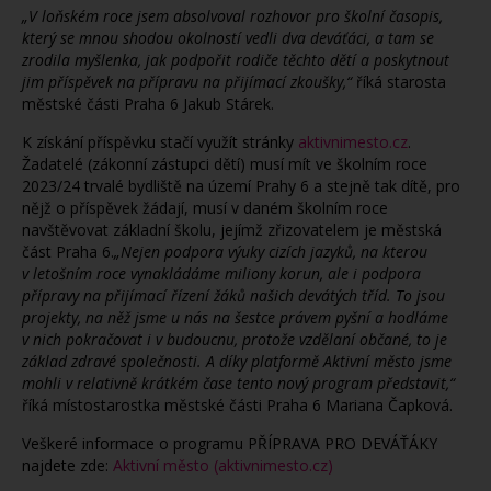
„V loňském roce jsem absolvoval rozhovor pro školní časopis,
který se mnou shodou okolností vedli dva deváťáci, a tam se
zrodila myšlenka, jak podpořit rodiče těchto dětí a poskytnout
jim příspěvek na přípravu na přijímací zkoušky,“
říká starosta
městské části Praha 6 Jakub Stárek.
K získání příspěvku stačí využít stránky
aktivnimesto.cz
.
Žadatelé (zákonní zástupci dětí) musí mít ve školním roce
2023/24 trvalé bydliště na území Prahy 6 a stejně tak dítě, pro
nějž o příspěvek žádají, musí v daném školním roce
navštěvovat základní školu, jejímž zřizovatelem je městská
část Praha 6.
„Nejen podpora výuky cizích jazyků, na kterou
v letošním roce vynakládáme miliony korun, ale i podpora
přípravy na přijímací řízení žáků našich devátých tříd. To jsou
projekty, na něž jsme u nás na šestce právem pyšní a hodláme
v nich pokračovat i v budoucnu, protože vzdělaní občané, to je
základ zdravé společnosti. A díky platformě Aktivní město jsme
mohli v relativně krátkém čase tento nový program představit,“
říká místostarostka městské části Praha 6 Mariana Čapková.
Veškeré informace o programu PŘÍPRAVA PRO DEVÁŤÁKY
najdete zde:
Aktivní město (aktivnimesto.cz)