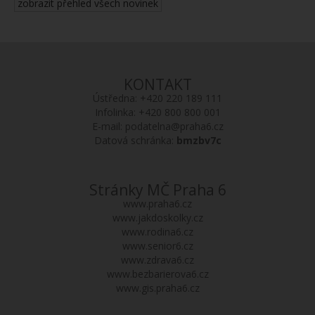
zobrazit přehled všech novinek
KONTAKT
Ústředna:
+420 220 189 111
Infolinka:
+420 800 800 001
E-mail:
podatelna@praha6.cz
Datová schránka:
bmzbv7c
Stránky MČ Praha 6
www.praha6.cz
www.jakdoskolky.cz
www.rodina6.cz
www.senior6.cz
www.zdrava6.cz
www.bezbarierova6.cz
www.gis.praha6.cz