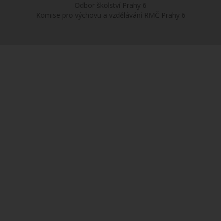
Odbor školství Prahy 6
Komise pro výchovu a vzdělávání RMČ Prahy 6