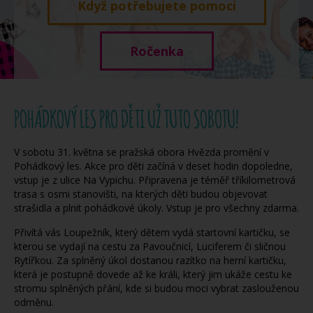
Když potřebujete pomoci
Ročenka
POHÁDKOVÝ LES PRO DĚTI UŽ TUTO SOBOTU!
V sobotu 31. května se pražská obora Hvězda promění v
Pohádkový les. Akce pro děti začíná v deset hodin dopoledne,
vstup je z ulice Na Vypichu. Připravena je téměř tříkilometrová
trasa s osmi stanovišti, na kterých děti budou objevovat
strašidla a plnit pohádkové úkoly. Vstup je pro všechny zdarma.
Přivítá vás Loupežník, který dětem vydá startovní kartičku, se
kterou se vydají na cestu za Pavoučnicí, Luciferem či sličnou
Rytířkou. Za splněný úkol dostanou razítko na herní kartičku,
která je postupně dovede až ke králi, který jim ukáže cestu ke
stromu splněných přání, kde si budou moci vybrat zaslouženou
odměnu.