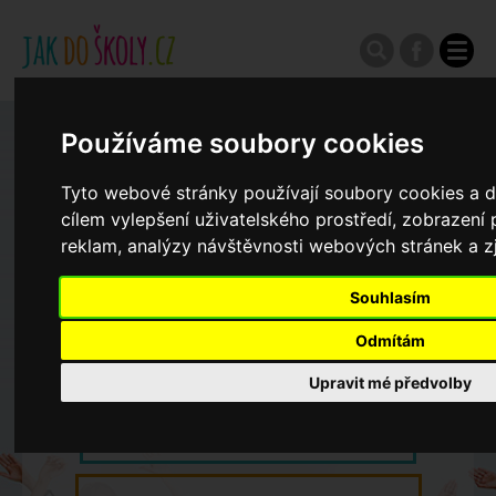
Používáme soubory cookies
Zápisy do ZŠ 2026/27
Tyto webové stránky používají soubory cookies a da
Výroční zprávy
cílem vylepšení uživatelského prostředí, zobrazen
reklam, analýzy návštěvnosti webových stránek a zj
Spádové oblasti ZŠ
Souhlasím
Odmítám
Koncepce školství
Upravit mé předvolby
Dny otevřených dveří ZŠ