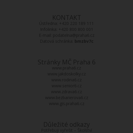
KONTAKT
Ústředna:
+420 220 189 111
Infolinka:
+420 800 800 001
E-mail:
podatelna@praha6.cz
Datová schránka:
bmzbv7c
Stránky MČ Praha 6
www.praha6.cz
www.jakdoskolky.cz
www.rodina6.cz
www.senior6.cz
www.zdrava6.cz
www.bezbarierova6.cz
www.gis.praha6.cz
Důležité odkazy
Potřebuji vyřešit – Školství