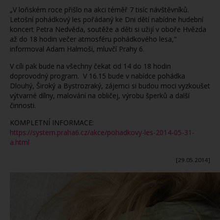
„V loňském roce přišlo na akci téměř 7 tisíc návštěvníků.
Letošní pohádkový les pořádaný ke Dni dětí nabídne hudební
koncert Petra Nedvěda, soutěže a děti si užijí v oboře Hvězda
až do 18 hodin večer atmosféru pohádkového lesa,"
informoval Adam Halmoši, mluvčí Prahy 6.
V cíli pak bude na všechny čekat od 14 do 18 hodin
doprovodný program. V 16.15 bude v nabídce pohádka
Dlouhý, Široký a Bystrozraký, zájemci si budou moci vyzkoušet
výtvarné dílny, malování na obličej, výrobu šperků a další
činnosti.
KOMPLETNÍ INFORMACE:
https://system.praha6.cz/akce/pohadkovy-les-2014-05-31-
a.html
[29.05.2014]