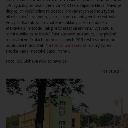
„Při využití poolování cena za PCR testy rapidně klesá. Navíc je
díky jejich vyšší citlivosti postačí provádět jen jednou týdně,
nikoli dvakrát za týden, jako je tomu u antigenního testování.
Ve výsledku tak za srovnatelné náklady získáme daleko
efektivnější metodu, jak předcházet šíření viru,“ vysvětluje
radní Kubíková. Městská část zároveň požaduje, aby plošné
testování ve školách pomocí slinných PCR testů s metodou
poolování hradil stát. Na
tomto usnesení
se minulý týden
shodla Rada městské části Praha 6.
Foto: MŠ Sbíhavá (ww.sbihava.cz)
[21.04.2021]