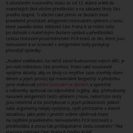
S ukončením nouzového stavu se od 12. dubna vrátili do
mateřských škol všichni předškoláci a na základní školy žáci
prvního stupně. Ti všichni také přímo ve školách musí
pravidelně procházet antigenním testováním výtěrem z nosu,
které zavedla vláda. Městská část Praha 6 se místo toho
po dohodě s mateřskými školami vydává u předškoláků
cestou testování prostřednictvím PCR testů ze slin, které jsou
neinvazivní a ve srovnání s antigenními testy poskytují
přesnější výsledky.
„Kvalitní vzdělávání, na němž závisí budoucnost našich dětí, je
pro naši městskou část prioritou. Proto také soustavně
vyvíjíme aktivity, aby se školy co nejdříve zase otevřely všem
dětem a jejich provoz byl maximálně bezpečný. V předstihu
jsme realizovali
pilotní testování ve školách
a společně
s odborníky apelovali na odpovědné orgány, aby přehodnotily
nasazení antigenních testů výtěrem z nosu, neboť tyto testy
jsou nešetrné a lze pochybovat o jejich průkaznosti. Jelikož
naše argumenty nebyly vyslyšeny, opět přicházíme s vlastní
iniciativou. Jako jedni z prvních volíme výběrová řízení
na zajištění pravidelného neinvazivního PCR testování u
předškoláků a znovu tak prošlapáváme cestu ostatním,“ říká
starosta městské části Praha 6 Ondřej Kolář.