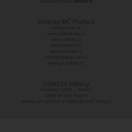
Datová schránka:
bmzbv7c
Stránky MČ Praha 6
www.praha6.cz
www.jakdoskolky.cz
www.rodina6.cz
www.senior6.cz
www.zdrava6.cz
www.bezbarierova6.cz
www.gis.praha6.cz
Důležité odkazy
Potřebuji vyřešit – Školství
Odbor školství Prahy 6
Komise pro výchovu a vzdělávání RMČ Prahy 6