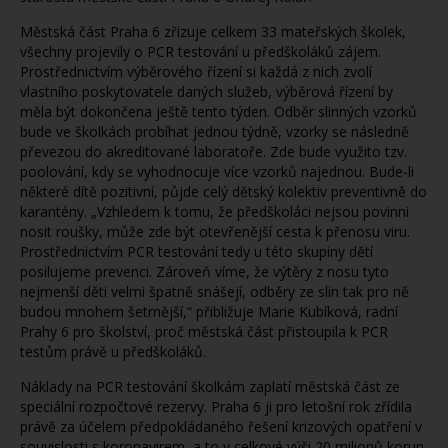
Městská část Praha 6 zřizuje celkem 33 mateřských školek,
všechny projevily o PCR testování u předškoláků zájem.
Prostřednictvím výběrového řízení si každá z nich zvolí
vlastního poskytovatele daných služeb, výběrová řízení by
měla být dokončena ještě tento týden. Odběr slinných vzorků
bude ve školkách probíhat jednou týdně, vzorky se následně
převezou do akreditované laboratoře. Zde bude využito tzv.
poolování, kdy se vyhodnocuje více vzorků najednou. Bude-li
některé dítě pozitivní, půjde celý dětský kolektiv preventivně do
karantény. „Vzhledem k tomu, že předškoláci nejsou povinni
nosit roušky, může zde být otevřenější cesta k přenosu viru.
Prostřednictvím PCR testování tedy u této skupiny dětí
posilujeme prevenci. Zároveň víme, že výtěry z nosu tyto
nejmenší děti velmi špatně snášejí, odběry ze slin tak pro ně
budou mnohem šetrnější,“ přibližuje Marie Kubíková, radní
Prahy 6 pro školství, proč městská část přistoupila k PCR
testům právě u předškoláků.
Náklady na PCR testování školkám zaplatí městská část ze
speciální rozpočtové rezervy. Praha 6 ji pro letošní rok zřídila
právě za účelem předpokládaného řešení krizových opatření v
souvislosti s koronavirem, a to v celkové výši 20 milionů korun.