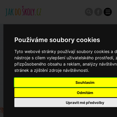
Zápisy do ZŠ 2026/27
Používáme soubory cookies
Výroční zprávy
Tyto webové stránky používají soubory cookies a d
nástroje s cílem vylepšení uživatelského prostředí,
přizpůsobeného obsahu a reklam, analýzy návštěv
Spádové oblasti ZŠ
stránek a zjištění zdroje návštěvnosti.
Souhlasím
Koncepce školství
Odmítám
Dny otevřených dveří ZŠ
Upravit mé předvolby