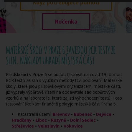
Když potřebujete pomoci
Ročenka
MATEŘSKÉ ŠKOLY V PRAZE 6 ZAVEDOU PCR TESTY ZE
SLIN. NÁKLADY UHRADÍ MĚSTSKÁ ČÁST
Předškoláci v Praze 6 se budou testovat na covid-19 formou
PCR testů ze slin s využitím metody tzv. poolování. Mateřské
školy, které jsou příspěvkovými organizacemi městské části,
již vypsaly výběrové řízení na dodavatele sad odběrových
vzorků a na laboratoře, které zajistí vyhodnocení testů. Toto
testování školkám finančně pokryje městská část Praha 6.
Katastrální území:
Břevnov
•
Bubeneč
•
Dejvice
•
Hradčany
•
Liboc
•
Ruzyně
•
Dolní Sedlec
•
Střešovice
•
Veleslavín
•
Vokovice