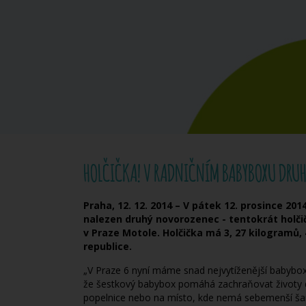
HOLČIČKA! V RADNIČNÍM BABYBOXU DRUHÉ
Praha, 12. 12. 2014 – V pátek 12. prosince 2
nalezen druhý novorozenec - tentokrát holči
v Praze Motole. Holčička má 3, 27 kilogramů,
republice.
„V Praze 6 nyní máme snad nejvytíženější babybox v
že šestkový babybox pomáhá zachraňovat životy 
popelnice nebo na místo, kde nemá sebemenší šanc