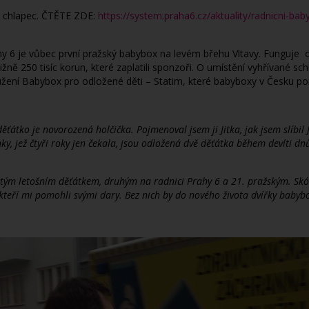
n chlapec. ČTĚTE ZDE:
https://system.praha6.cz/aktuality/radnicni-bab
y 6 je vůbec první pražský babybox na levém břehu Vltavy. Funguje o
ližně 250 tisíc korun, které zaplatili sponzoři. O umístění vyhřívané 
užení Babybox pro odložené děti – Statim, které babyboxy v Česku p
ěťátko je novorozená holčička. Pojmenoval jsem ji Jitka, jak jsem slíbil
nky, jež čtyři roky jen čekala, jsou odložená dvě děťátka během devíti dn
áctým letošním děťátkem, druhým na radnici Prahy 6 a 21. pražským. Skó
ichni, kteří mi pomohli svými dary. Bez nich by do nového života dvířky bab