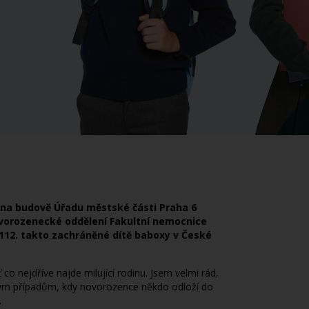
u na budově Úřadu městské části Praha 6
ovorozenecké oddělení Fakultní nemocnice
o 112. takto zachráněné dítě baboxy v České
co nejdříve najde milující rodinu. Jsem velmi rád,
ným případům, kdy novorozence někdo odloží do
.