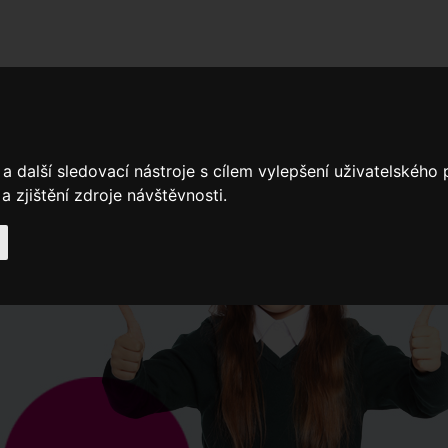
adní školy
Stavíme
Související legislativa
Nejčastější otázky + 
a další sledovací nástroje s cílem vylepšení uživatelského
 zjištění zdroje návštěvnosti.
Výroční zprávy
Spádové oblasti ZŠ
Když potřebujete pomoci
Ročenk