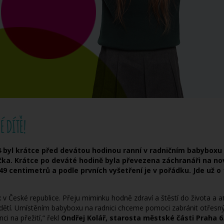
 DÍTĚ!
014 byl krátce před devátou hodinou ranní v radničním babybox
čka. Krátce po deváté hodině byla převezena záchranáři na n
 49 centimetrů a podle prvních vyšetření je v pořádku. Jde už 
 České republice. Přeju miminku hodně zdraví a štěstí do života a ať 
dětí. Umístěním babyboxu na radnici chceme pomoci zabránit otřes
i na přežití,“ řekl
Ondřej Kolář, starosta městské části Praha 6