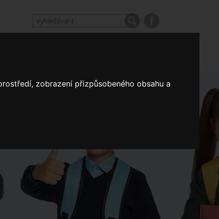
odpovědi
Výroční zprávy našich škol
Nastavení
 prostředí, zobrazení přizpůsobeného obsahu a
Koncepce školství
a