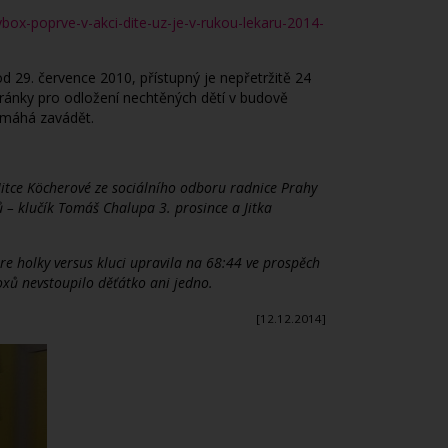
ybox-poprve-v-akci-dite-uz-je-v-rukou-lekaru-2014-
d 29. července 2010, přístupný je nepřetržitě 24
schránky pro odložení nechtěných dětí v budově
omáhá zavádět.
 Jitce Köcherové ze sociálního odboru radnice Prahy
ů – klučík Tomáš Chalupa 3. prosince a Jitka
re holky versus kluci upravila na 68:44 ve prospěch
yboxů nevstoupilo děťátko ani jedno.
[12.12.2014]