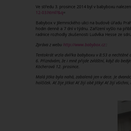
Ve středu 3. prosince 2014 byl v babyboxu naleze
12-03.html?&q
=
Babybox v Jilemnického ulici na budově úřadu Prah
hodin denně a 7 dní v týdnu. Zařízení vyšlo na přib
radnice rozhodly zkušenosti Ludvíka Hesse ze sdr
Zpráva z webu
http://www.babybox.cz:
:
Tentokrát vrzla dvířka babyboxu v 8:53 a nechtěné d
6. Přiznávám, že i mně přijde zvláštní, když do bedý
Köcherová 12. prosince.
Malá Jitka byla nahá, zabalená jen v dece. Je dvan
holčiček. Ať žije Jitka! Ať žijí obě Jitky! Ať žijí vš