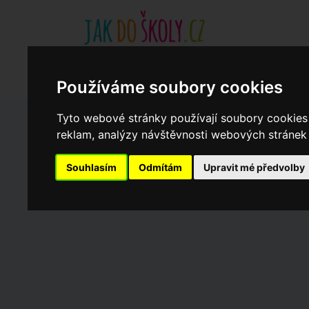
Základní školy
Aktuality
Akce
Soukromé zákl
Když potřebujete pomoci
Ročenka
cookies
Používáme soubory cookies
Tyto webové stránky používají soubory cookies 
reklam, analýzy návštěvnosti webových stránek a
Zápisy do ZŠ 2026/27
Souhlasím
Odmítám
Upravit mé předvolby
Dny otevřených dveří ZŠ