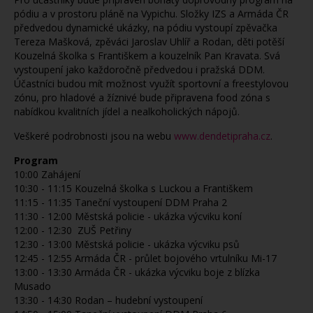
pódiu a v prostoru pláně na Vypichu. Složky IZS a Armáda ČR
předvedou dynamické ukázky, na pódiu vystoupí zpěvačka
Tereza Mašková, zpěváci Jaroslav Uhlíř a Rodan, děti potěší
Kouzelná školka s Františkem a kouzelník Pan Kravata. Svá
vystoupení jako každoročně předvedou i pražská DDM.
Účastníci budou mít možnost využít sportovní a freestylovou
zónu, pro hladové a žíznivé bude připravena food zóna s
nabídkou kvalitních jídel a nealkoholických nápojů.
Veškeré podrobnosti jsou na webu
www.dendetipraha.cz
.
Program
10:00 Zahájení
10:30 - 11:15 Kouzelná školka s Luckou a Františkem
11:15 - 11:35 Taneční vystoupení DDM Praha 2
11:30 - 12:00 Městská policie - ukázka výcviku koní
12:00 - 12:30 ZUŠ Petřiny
12:30 - 13:00 Městská policie - ukázka výcviku psů
12:45 - 12:55 Armáda ČR - průlet bojového vrtulníku Mi-17
13:00 - 13:30 Armáda ČR - ukázka výcviku boje z blízka
Musado
13:30 - 14:30 Rodan – hudební vystoupení