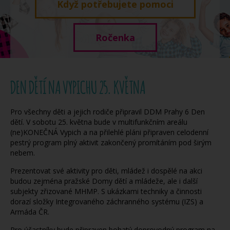
Když potřebujete pomoci
Ročenka
DEN DĚTÍ NA VYPICHU 25. KVĚTNA
Pro všechny děti a jejich rodiče připravil DDM Prahy 6 Den
dětí. V sobotu 25. května bude v multifunkčním areálu
(ne)KONEČNÁ Vypich a na přilehlé pláni připraven celodenní
pestrý program plný aktivit zakončený promítáním pod širým
nebem.
Prezentovat své aktivity pro děti, mládež i dospělé na akci
budou zejména pražské Domy dětí a mládeže, ale i další
subjekty zřizované MHMP. S ukázkami techniky a činnosti
dorazí složky Integrovaného záchranného systému (IZS) a
Armáda ČR.
Pro účastníky bude připraven bohatý doprovodný program na