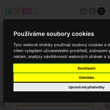
Zápisy do ZŠ 2026/27
Používáme soubory cookies
Tyto webové stránky používají soubory cookies a da
Výroční zprávy
cílem vylepšení uživatelského prostředí, zobrazen
reklam, analýzy návštěvnosti webových stránek a zj
Spádové oblasti ZŠ
Souhlasím
Odmítám
Koncepce školství
Upravit mé předvolby
Dny otevřených dveří ZŠ