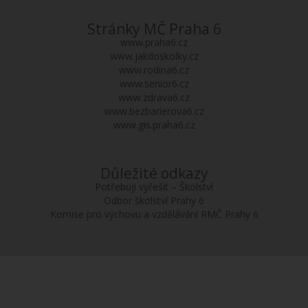
Stránky MČ Praha 6
www.praha6.cz
www.jakdoskolky.cz
www.rodina6.cz
www.senior6.cz
www.zdrava6.cz
www.bezbarierova6.cz
www.gis.praha6.cz
Důležité odkazy
Potřebuji vyřešit – Školství
Odbor školství Prahy 6
Komise pro výchovu a vzdělávání RMČ Prahy 6