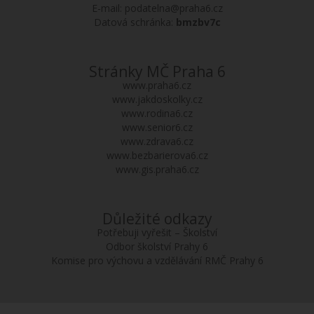
E-mail:
podatelna@praha6.cz
Datová schránka:
bmzbv7c
Stránky MČ Praha 6
www.praha6.cz
www.jakdoskolky.cz
www.rodina6.cz
www.senior6.cz
www.zdrava6.cz
www.bezbarierova6.cz
www.gis.praha6.cz
Důležité odkazy
Potřebuji vyřešit – Školství
Odbor školství Prahy 6
Komise pro výchovu a vzdělávání RMČ Prahy 6