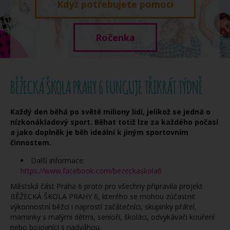
Když potřebujete pomoci
Ročenka
BĚŽECKÁ ŠKOLA PRAHY 6 FUNGUJE TŘIKRÁT TÝDNĚ
Každý den běhá po světě miliony lidí, jelikož se jedná o
nízkonákladový sport. Běhat totiž lze za každého počasí
a jako doplněk je běh ideální k jiným sportovním
činnostem.
Další informace:
https://www.facebook.com/bezeckaskola6
Městská část Praha 6 proto pro všechny připravila projekt
BĚŽECKÁ ŠKOLA PRAHY 6, kterého se mohou zúčastnit
výkonnostní běžci i naprostí začátečníci, skupinky přátel,
maminky s malými dětmi, senioři, školáci, odvykávači kouření
nebo bojovníci s nadváhou.