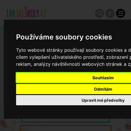
Používáme soubory cookies
Zápisy do ZŠ 2026/27
Tyto webové stránky používají soubory cookies a da
Výroční zprávy
cílem vylepšení uživatelského prostředí, zobrazen
reklam, analýzy návštěvnosti webových stránek a zj
Spádové oblasti ZŠ
Souhlasím
Odmítám
Koncepce školství
Upravit mé předvolby
Dny otevřených dveří ZŠ