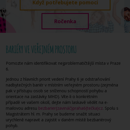
Když potřebujete pomoci
Ročenka
BARIÉRY VE VEŘEJNÉM PROSTORU
Pomozte nám identifikovat nejproblematičtější místa v Praze
6.
Jednou z hlavních priorit vedení Prahy 6 je odstraňování
nadbytečných bariér v místním veřejném prostoru (zejména
pak v přístupu osob se sníženou schopností pohybu a
orientace na zastávky MHD). Víte-li o konkrétním
případě ve vašem okolí, dejte nám laskavě vědět na e-
mailovou adresu
bezbarier{zavináč}praha6{tečka}cz
. Spolu s
Magistrátem hl. m. Prahy se budeme snažit situaci
urychleně napravit a zajistit v daném místě bezbariérový
pohyb.