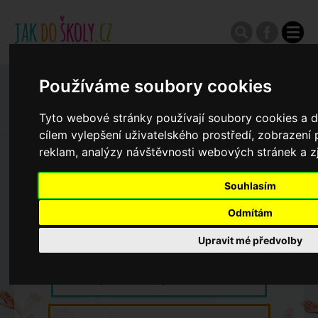
Používáme soubory cookies
Zápisy do ZŠ 2026/27
Tyto webové stránky používají soubory cookies a da
cílem vylepšení uživatelského prostředí, zobrazen
Výroční zprávy
reklam, analýzy návštěvnosti webových stránek a zj
Spádové oblasti ZŠ
Souhlasím
Odmítám
Koncepce školství
Upravit mé předvolby
Dny otevřených dveří ZŠ