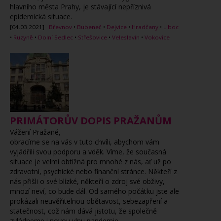
hlavního města Prahy, je stávající nepříznivá
epidemická situace.
[04.03.2021]
Břevnov
•
Bubeneč
•
Dejvice
•
Hradčany
•
Liboc
•
Ruzyně
•
Dolní Sedlec
•
Střešovice
•
Veleslavín
•
Vokovice
PRIMÁTORŮV DOPIS PRAŽANŮM
Vážení Pražané,
obracíme se na vás v tuto chvíli, abychom vám
vyjádřili svou podporu a vděk. Víme, že současná
situace je velmi obtížná pro mnohé z nás, ať už po
zdravotní, psychické nebo finanční stránce. Někteří z
nás přišli o své blízké, někteří o zdroj své obživy,
mnozí neví, co bude dál. Od samého počátku jste ale
prokázali neuvěřitelnou obětavost, sebezapření a
statečnost, což nám dává jistotu, že společně
zvládneme i novou vlnu pandemie.