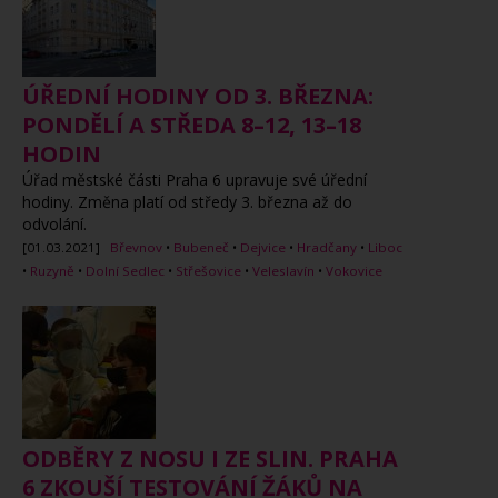
ÚŘEDNÍ HODINY OD 3. BŘEZNA:
PONDĚLÍ A STŘEDA 8–12, 13–18
HODIN
Úřad městské části Praha 6 upravuje své úřední
hodiny. Změna platí od středy 3. března až do
odvolání.
[01.03.2021]
Břevnov
•
Bubeneč
•
Dejvice
•
Hradčany
•
Liboc
•
Ruzyně
•
Dolní Sedlec
•
Střešovice
•
Veleslavín
•
Vokovice
ODBĚRY Z NOSU I ZE SLIN. PRAHA
6 ZKOUŠÍ TESTOVÁNÍ ŽÁKŮ NA