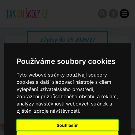
Zápisy do ZŠ 2026/27
Výroční zprávy
Používáme soubory cookies
Tyto webové stránky používají soubory
Spádové oblasti ZŠ
cookies a další sledovací nástroje s cílem
vylepšení uživatelského prostředí,
zobrazení přizpůsobeného obsahu a reklam,
Koncepce školství
analýzy návštěvnosti webových stránek a
zjištění zdroje návštěvnosti.
Dny otevřených dveří ZŠ
Souhlasím