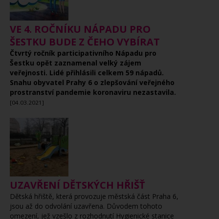
VE 4. ROČNÍKU NÁPADU PRO
ŠESTKU BUDE Z ČEHO VYBÍRAT
Čtvrtý ročník participativního Nápadu pro
Šestku opět zaznamenal velký zájem
veřejnosti. Lidé přihlásili celkem 59 nápadů.
Snahu obyvatel Prahy 6 o zlepšování veřejného
prostranství pandemie koronaviru nezastavila.
[04.03.2021]
UZAVŘENÍ DĚTSKÝCH HŘIŠŤ
Dětská hřiště, která provozuje městská část Praha 6,
jsou až do odvolání uzavřena. Důvodem tohoto
omezení, jež vzešlo z rozhodnutí Hygienické stanice