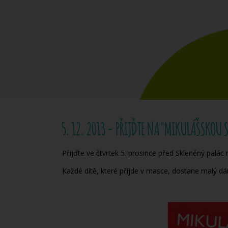
5. 12. 2013 - PŘIJĎTE NA "MIKULÁŠSKOU 
Přijďte ve čtvrtek 5. prosince před Skleněný palá
Každé dítě, které příjde v masce, dostane malý dár