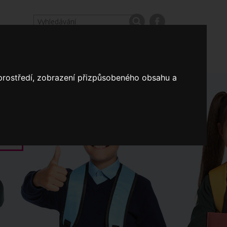
odpovědi
Výroční zprávy našich škol
Nastavení
 prostředí, zobrazení přizpůsobeného obsahu a
Koncepce školství
a