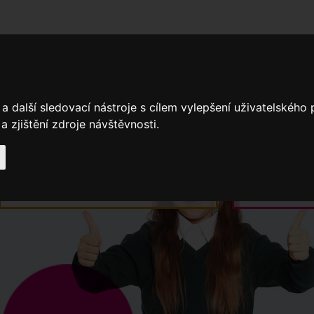
adní školy
Stavíme
Související legislativa
Nejčastější otázky + 
a další sledovací nástroje s cílem vylepšení uživatelského
 zjištění zdroje návštěvnosti.
Výroční zprávy
Spádové oblasti ZŠ
Když potřebujete pomoci
Ročenk