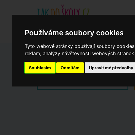
Základní školy
Aktuality
Akce
Soukromé zákl
Používáme soubory cookies
Když potřebujete pomoci
Ročenka
cookies
Tyto webové stránky používají soubory cookies 
reklam, analýzy návštěvnosti webových stránek a
Zápisy do ZŠ 2026/27
Souhlasím
Odmítám
Upravit mé předvolby
Dny otevřených dveří ZŠ