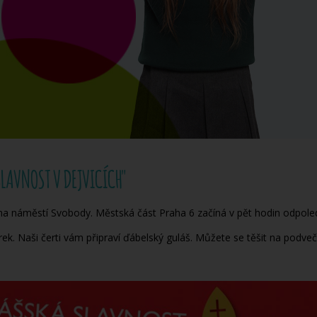
SLAVNOST V DEJVICÍCH"
c na náměstí Svobody. Městská část Praha 6 začíná v pět hodin odpol
ek. Naši čerti vám připraví ďábelský guláš. Můžete se těšit na podveče