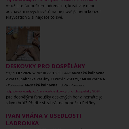
Ať už jste fanouškem adrenalinu, kreativity nebo
poznávání nových světů na nejnovější herní konzoli
PlayStation 5 si najdete to své.
DESKOVKY PRO DOSPĚLÁKY
Kdy:
13.07.2026
od
16:30
do
18:30
•
Kde:
Městská knihovna
v Praze, pobočka Petřiny, U Petřin 2511/1, 160 00 Praha 6
•
Pořadatel:
Městská knihovna
•
Další informace:
https://www.mlp.cz/cz/akce/deskovky-pro-dospelaky/8594
Jste dospělými fanoušky deskových her a nemáte je
s kým hrát? Přijďte si zahrát na pobočku Petřiny.
IVAN VRÁNA V USEDLOSTI
LADRONKA