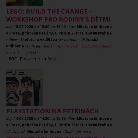
LEGO: BUILD THE CHANGE –
WORKSHOP PRO RODINY S DĚTMI
Kdy:
15.07.2026
od
15:00
do
16:00
•
Kde:
Městská knihovna
v Praze, pobočka Petřiny, U Petřin 2511/1, 160 00 Praha 6
•
Oblast:
Školství a vzdělávání
•
Pořadatel:
Městská
knihovna
•
Další informace:
https://www.mlp.cz/cz/akce/lego-
build-change/3442
LEGO: Postavme změnu!
PLAYSTATION NA PETŘINÁCH
Kdy:
14.07.2026
od
14:30
do
15:30
•
Kde:
Městská knihovna
v Praze, pobočka Petřiny, U Petřin 2511/1, 160 00 Praha 6
•
Pořadatel:
Městská knihovna
•
Další informace:
https://www.mlp.cz/cz/akce/playstation-na-petrinach/8582