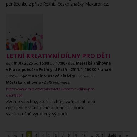
peněženku z příze Reknit, české značky Makaron.cz.
LETNÍ KREATIVNÍ DÍLNY PRO DĚTI
Kdy:
01.07.2026
od
15:00
do
17:00
•
Kde:
Městská knihovna
v Praze, pobočka Petřiny, U Petřin 2511/1, 160 00 Praha 6
•
Oblast:
Sport a volnočasové aktivity
•
Pořadatel:
Městská knihovna
•
Další informace:
https://www.mlp.cz/cz/akce/letni-kreativni-dilny-pro-
deti/8604
Zveme všechny, kteří si chtějí zpříjemnit letní
odpoledne v knihovně a odnést si domů
vlastnoručně vyrobený výrobek.
«
«
1
2
3
4
5
6
7
8
9
10
....
253
další »
»