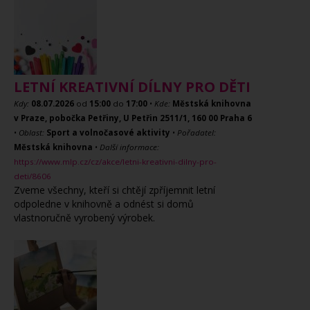
LETNÍ KREATIVNÍ DÍLNY PRO DĚTI
Kdy:
08.07.2026
od
15:00
do
17:00
•
Kde:
Městská knihovna
v Praze, pobočka Petřiny, U Petřin 2511/1, 160 00 Praha 6
•
Oblast:
Sport a volnočasové aktivity
•
Pořadatel:
Městská knihovna
•
Další informace:
https://www.mlp.cz/cz/akce/letni-kreativni-dilny-pro-
deti/8606
Zveme všechny, kteří si chtějí zpříjemnit letní
odpoledne v knihovně a odnést si domů
vlastnoručně vyrobený výrobek.