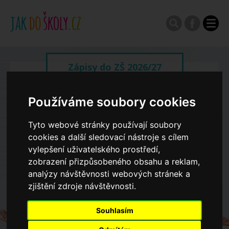
Zápisy do ZŠ 2026/27
Výroční zprávy
Používáme soubory cookies
Tyto webové stránky používají soubory
Spádové oblasti ZŠ
cookies a další sledovací nástroje s cílem
vylepšení uživatelského prostředí,
zobrazení přizpůsobeného obsahu a reklam,
Koncepce školství
analýzy návštěvnosti webových stránek a
zjištění zdroje návštěvnosti.
Dny otevřených dveří ZŠ
Souhlasím