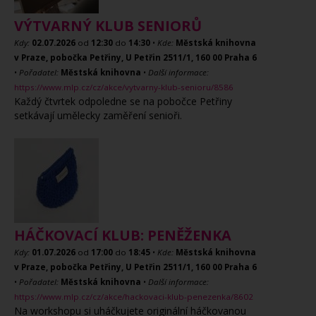
VÝTVARNÝ KLUB SENIORŮ
Kdy:
02.07.2026
od
12:30
do
14:30
•
Kde:
Městská knihovna
v Praze, pobočka Petřiny, U Petřin 2511/1, 160 00 Praha 6
•
Pořadatel:
Městská knihovna
•
Další informace:
https://www.mlp.cz/cz/akce/vytvarny-klub-senioru/8586
Každý čtvrtek odpoledne se na pobočce Petřiny
setkávají umělecky zaměření senioři.
HÁČKOVACÍ KLUB: PENĚŽENKA
Kdy:
01.07.2026
od
17:00
do
18:45
•
Kde:
Městská knihovna
v Praze, pobočka Petřiny, U Petřin 2511/1, 160 00 Praha 6
•
Pořadatel:
Městská knihovna
•
Další informace:
https://www.mlp.cz/cz/akce/hackovaci-klub-penezenka/8602
Na workshopu si uháčkujete originální háčkovanou