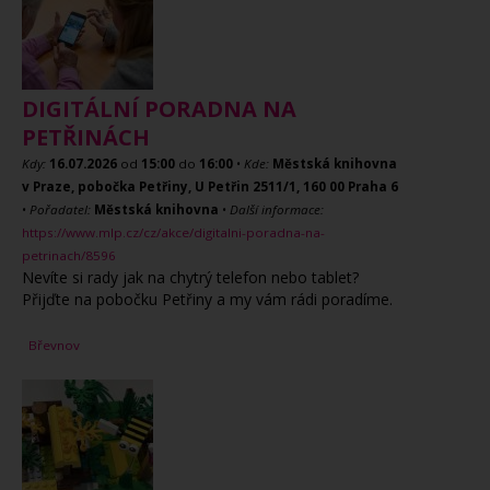
DIGITÁLNÍ PORADNA NA
PETŘINÁCH
Kdy:
16.07.2026
od
15:00
do
16:00
•
Kde:
Městská knihovna
v Praze, pobočka Petřiny, U Petřin 2511/1, 160 00 Praha 6
•
Pořadatel:
Městská knihovna
•
Další informace:
https://www.mlp.cz/cz/akce/digitalni-poradna-na-
petrinach/8596
Nevíte si rady jak na chytrý telefon nebo tablet?
Přijďte na pobočku Petřiny a my vám rádi poradíme.
Břevnov