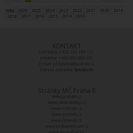
roky:
2026
2025
2024
2023
2022
2021
2020
2019
2018
2017
2016
2015
2014
2013
KONTAKT
Ústředna:
+420 220 189 111
Infolinka:
+420 800 800 001
E-mail:
podatelna@praha6.cz
Datová schránka:
bmzbv7c
Stránky MČ Praha 6
www.praha6.cz
www.jakdoskolky.cz
www.rodina6.cz
www.senior6.cz
www.zdrava6.cz
www.bezbarierova6.cz
www.gis.praha6.cz