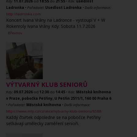
Kdy:
11.07.2026
od
18:55
do
21:55
•
Kde:
usedlost
Ladronka
•
Pořadatel:
Usedlost Ladronka
•
Další informace:
http://ladronka.com
Koncert Ivana Vrány na Ladronce - vystoupí V + W
Rokenroly Ivana Vrány Kdy: Sobota 11.7.2026
Břevnov
VÝTVARNÝ KLUB SENIORŮ
Kdy:
09.07.2026
od
12:30
do
14:45
•
Kde:
Městská knihovna
v Praze, pobočka Petřiny, U Petřin 2511/1, 160 00 Praha 6
•
Pořadatel:
Městská knihovna
•
Další informace:
https://www.mlp.cz/cz/akce/vytvarny-klub-senioru/8588
Každý čtvrtek odpoledne se na pobočce Petřiny
setkávají umělecky zaměření senioři.