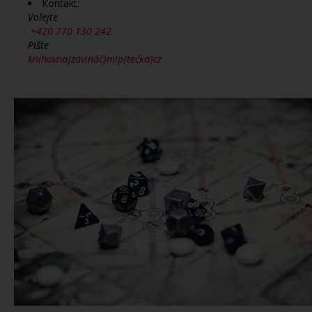
Kontakt:
Volejte
+420 770 130 242
Pište
knihovna{zavináč}mlp{tečka}cz