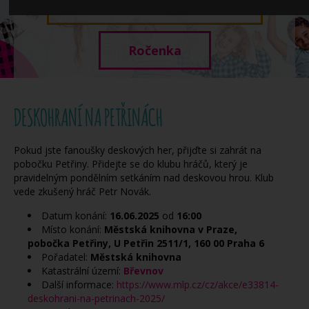
Když potřebujete pomoci
Ročenka
DESKOHRANÍ NA PETŘINÁCH
Pokud jste fanoušky deskových her, přijďte si zahrát na
pobočku Petřiny. Přidejte se do klubu hráčů, který je
pravidelným pondělním setkáním nad deskovou hrou. Klub
vede zkušený hráč Petr Novák.
Datum konání:
16.06.2025
od
16:00
Místo konání:
Městská knihovna v Praze,
pobočka Petřiny, U Petřin 2511/1, 160 00 Praha 6
Pořadatel:
Městská knihovna
Katastrální území:
Břevnov
Další informace:
https://www.mlp.cz/cz/akce/e33814-
deskohrani-na-petrinach-2025/