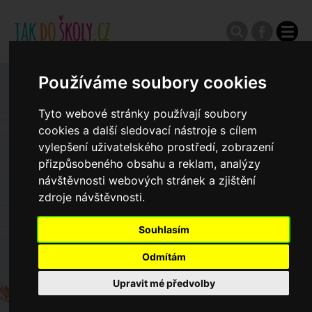
Používáme soubory cookies
Zápisy do ZŠ 2026/27
Tyto webové stránky používají soubory
cookies a další sledovací nástroje s cílem
Výroční zprávy
vylepšení uživatelského prostředí, zobrazení
přizpůsobeného obsahu a reklam, analýzy
návštěvnosti webových stránek a zjištění
Spádové oblasti ZŠ
zdroje návštěvnosti.
Koncepce školství
Souhlasím
Odmítám
Dny otevřených dveří ZŠ
Upravit mé předvolby