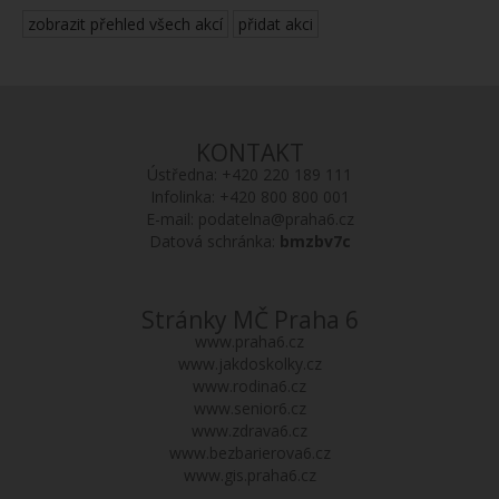
zobrazit přehled všech akcí
přidat akci
KONTAKT
Ústředna:
+420 220 189 111
Infolinka:
+420 800 800 001
E-mail:
podatelna@praha6.cz
Datová schránka:
bmzbv7c
Stránky MČ Praha 6
www.praha6.cz
www.jakdoskolky.cz
www.rodina6.cz
www.senior6.cz
www.zdrava6.cz
www.bezbarierova6.cz
www.gis.praha6.cz