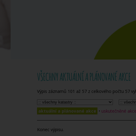
VŠECHNY AKTUÁLNÍ A PLÁNOVANÉ AKCE
Výpis záznamů
101
až
57
z celkového počtu
57
vy
aktuální a plánované akce
•
uskutečněné akce 
Konec výpisu.