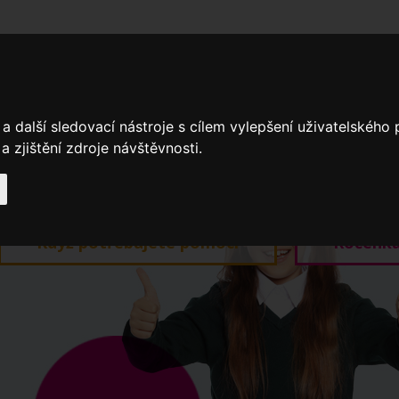
adní školy
Stavíme
Související legislativa
Nejčastější otázky + 
a další sledovací nástroje s cílem vylepšení uživatelského
 zjištění zdroje návštěvnosti.
Výroční zprávy
Spádové oblasti ZŠ
Když potřebujete pomoci
Ročenk