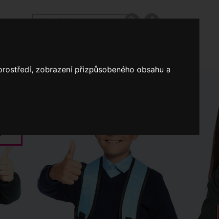
odpovědi
Výroční zprávy našich škol
Nastavení
 prostředí, zobrazení přizpůsobeného obsahu a
Koncepce školství
a