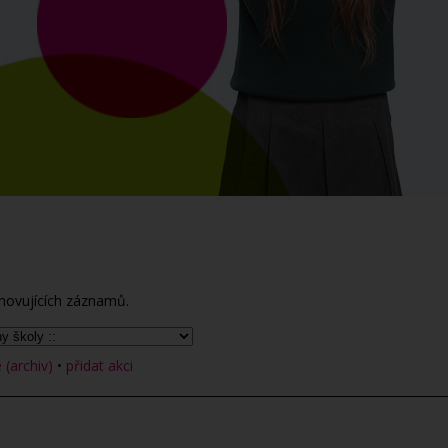
hovujících záznamů.
(archiv)
•
přidat akci