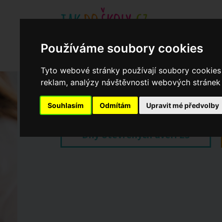
Používáme soubory cookies
Základní školy
Aktuality
Akce
Soukromé zákl
Když potřebujete pomoci
Ročenka
cookies
Tyto webové stránky používají soubory cookies 
reklam, analýzy návštěvnosti webových stránek a
Zápisy do ZŠ 2026/27
Souhlasím
Odmítám
Upravit mé předvolby
Dny otevřených dveří ZŠ