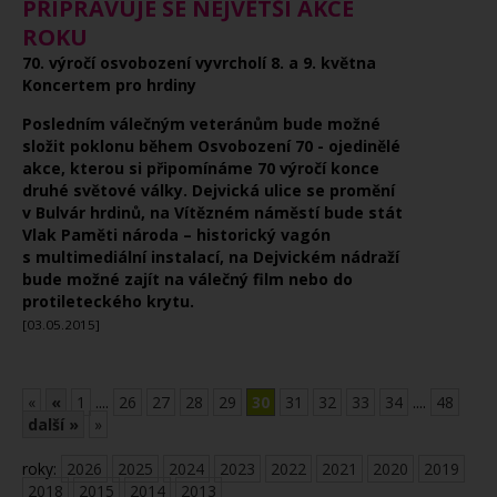
PŘÍPRAVUJE SE NEJVĚTŠÍ AKCE
ROKU
70. výročí osvobození vyvrcholí 8. a 9. května
Koncertem pro hrdiny
Posledním válečným veteránům bude možné
složit poklonu během Osvobození 70 - ojedinělé
akce, kterou si připomínáme 70 výročí konce
druhé světové války. Dejvická ulice se promění
v Bulvár hrdinů, na Vítězném náměstí bude stát
Vlak Paměti národa – historický vagón
s multimediální instalací, na Dejvickém nádraží
bude možné zajít na válečný film nebo do
protileteckého krytu.
[03.05.2015]
«
«
1
....
26
27
28
29
30
31
32
33
34
....
48
další »
»
roky:
2026
2025
2024
2023
2022
2021
2020
2019
2018
2015
2014
2013