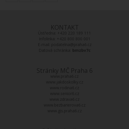
KONTAKT
Ústředna:
+420 220 189 111
Infolinka:
+420 800 800 001
E-mail:
podatelna@praha6.cz
Datová schránka:
bmzbv7c
Stránky MČ Praha 6
www.praha6.cz
www.jakdoskolky.cz
www.rodina6.cz
www.senior6.cz
www.zdrava6.cz
www.bezbarierova6.cz
www.gis.praha6.cz