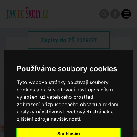
Zápisy do ZŠ 2026/27
Výroční zprávy
Používáme soubory cookies
Spádové oblasti ZŠ
Tyto webové stránky používají soubory
cookies a další sledovací nástroje s cílem
vylepšení uživatelského prostředí,
Koncepce školství
zobrazení přizpůsobeného obsahu a reklam,
analýzy návštěvnosti webových stránek a
Dny otevřených dveří ZŠ
zjištění zdroje návštěvnosti.
Souhlasím