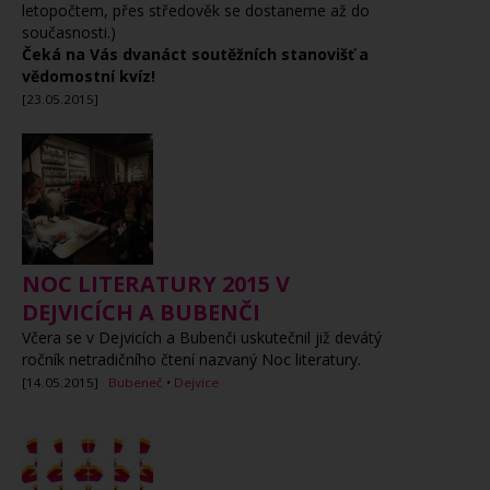
letopočtem, přes středověk se dostaneme až do
současnosti.)
Čeká na Vás dvanáct soutěžních stanovišť a
vědomostní kvíz!
[23.05.2015]
NOC LITERATURY 2015 V
DEJVICÍCH A BUBENČI
Včera se v Dejvicích a Bubenči uskutečnil již devátý
ročník netradičního čtení nazvaný
Noc literatury.
[14.05.2015]
Bubeneč
•
Dejvice