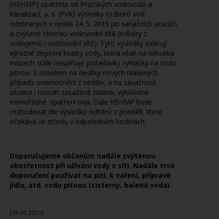
(HSHMP) obdržela od Pražských vodovodů a
kanalizací, a. s. (PVK) výsledky rozborů vod
odebraných v neděli 24. 5. 2015 po sanačních pracích
a zvýšené chloraci vodovodní sítě (odběry z
vodojemů i vodovodní sítě). Tyto výsledky indikují
výrazné zlepšení kvality vody, která však na několika
místech stále nesplňuje požadavky vyhlášky na vodu
pitnou. S ohledem na desítky nových hlášených
případů onemocnění z neděle, a na závažnost
situace i rozsah zasažené oblasti, vyhlášené
mimořádné opatření trvá. Dále HSHMP bude
rozhodovat dle výsledků odběrů z pondělí, které
očekává ve středu v odpoledních hodinách.
Doporučujeme občanům nadále zvýšenou
obezřetnost při užívání vody v síti. Nadále trvá
doporučení používat na pití, k vaření, přípravě
jídla, atd. vodu pitnou (cisterny, balená voda).
[26.05.2015]