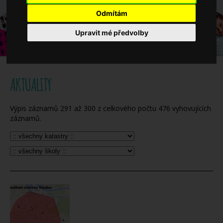
Když potřebujete pomoci
Odmítám
Upravit mé předvolby
Ročenka
AKTUALITY
Výpis záznamů
291
až
300
z celkového počtu
476
vyhovujících
záznamů.