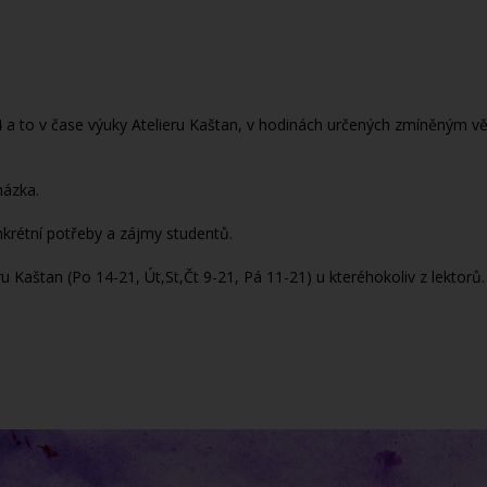
4 a to v čase výuky Atelieru Kaštan, v hodinách určených zmíněným 
házka.
nkrétní potřeby a zájmy studentů.
Kaštan (Po 14-21, Út,St,Čt 9-21, Pá 11-21) u kteréhokoliv z lektorů.