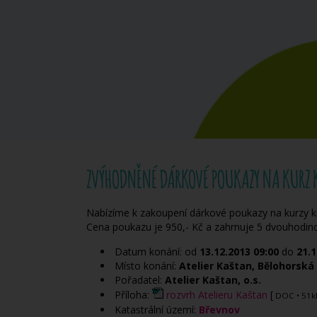
ZVÝHODNĚNÉ DÁRKOVÉ POUKAZY NA KURZ
Nabízíme k zakoupení dárkové poukazy na kurzy kr
Cena poukazu je 950,- Kč a zahrnuje 5 dvouhodino
Datum konání: od
13.12.2013
09:00
do
21.1
Místo konání:
Atelier Kaštan, Bělohorská 
Pořadatel:
Atelier Kaštan, o.s.
Příloha:
rozvrh Atelieru Kaštan
[
DOC
• 51
Katastrální území:
Břevnov