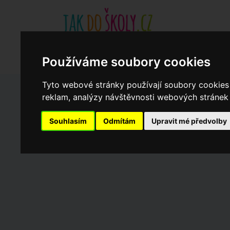
Základní školy
Aktuality
Akce
Soukromé zákl
Když potřebujete pomoci
Ročenka
cookies
Používáme soubory cookies
Tyto webové stránky používají soubory cookies 
reklam, analýzy návštěvnosti webových stránek a
Zápisy do ZŠ 2026/27
Souhlasím
Odmítám
Upravit mé předvolby
Dny otevřených dveří ZŠ