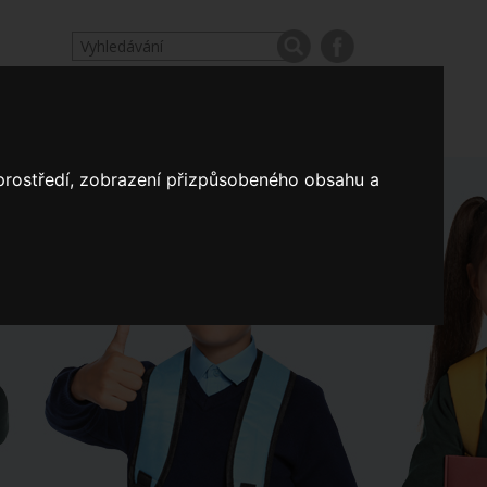
odpovědi
Výroční zprávy našich škol
Nastavení
 prostředí, zobrazení přizpůsobeného obsahu a
Koncepce školství
a