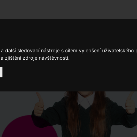
adní školy
Stavíme
Související legislativa
Nejčastější otázky + 
a další sledovací nástroje s cílem vylepšení uživatelského
 zjištění zdroje návštěvnosti.
Výroční zprávy
Spádové oblasti ZŠ
Když potřebujete pomoci
Ročenk