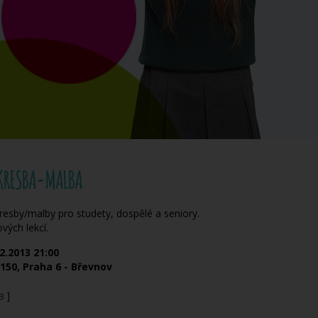
 KRESBA-MALBA
esby/malby pro studety, dospělé a seniory.
vých lekcí.
2.2013
21:00
150, Praha 6 - Břevnov
]
kB