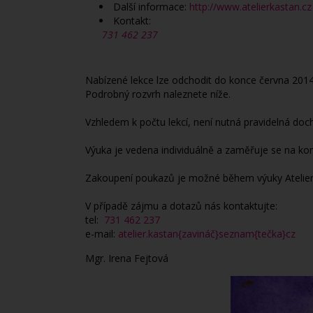
Další informace:
http://www.atelierkastan.cz
Kontakt:
731 462 237
Nabízené lekce lze odchodit do konce června 201
Podrobný rozvrh naleznete níže.
Vzhledem k počtu lekcí, není nutná pravidelná doc
Výuka je vedena individuálně a zaměřuje se na ko
Zakoupení poukazů je možné během výuky Atelieru 
V případě zájmu a dotazů nás kontaktujte:
tel:
731 462 237
e-mail:
atelier.kastan{zavináč}seznam{tečka}cz
Mgr. Irena Fejtová