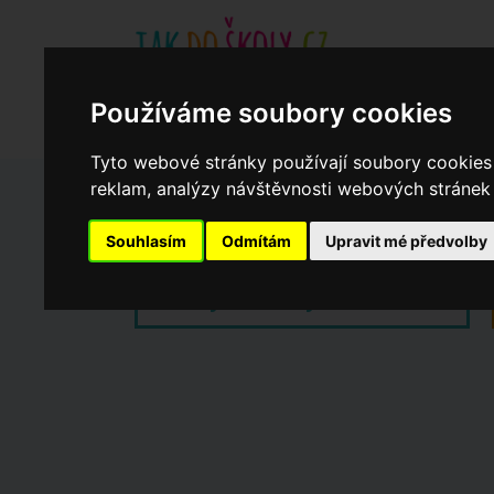
Základní školy
Aktuality
Akce
Soukromé zákl
Používáme soubory cookies
Když potřebujete pomoci
Ročenka
cookies
Tyto webové stránky používají soubory cookies 
reklam, analýzy návštěvnosti webových stránek a
Zápisy do ZŠ 2026/27
Souhlasím
Odmítám
Upravit mé předvolby
Dny otevřených dveří ZŠ