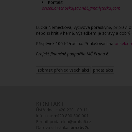
Kontakt:
orisek.orechovka{zavináč}gmail{tečka}com
Lucka Němečková, výživová poradkyně, připraví ob
nebo si hrát v herně. Výsledkem je zdravý a dobrý 
Příspěvek 100 Kč/rodina. Přihlašování na
orisek.o
Projekt finančně podpořila MČ Praha 6.
zobrazit přehled všech akcí
přidat akci
KONTAKT
Ústředna:
+420 220 189 111
Infolinka:
+420 800 800 001
E-mail:
podatelna@praha6.cz
Datová schránka:
bmzbv7c