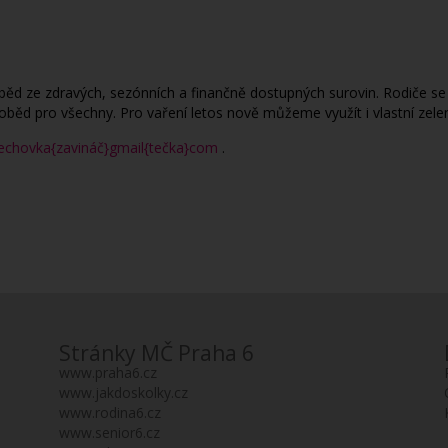
ěd ze zdravých, sezónních a finančně dostupných surovin. Rodiče se 
oběd pro všechny. Pro vaření letos nově můžeme využít i vlastní zelen
rechovka{zavináč}gmail{tečka}com
.
Stránky MČ Praha 6
www.praha6.cz
www.jakdoskolky.cz
www.rodina6.cz
www.senior6.cz