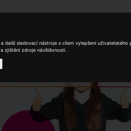
adní školy
Stavíme
Související legislativa
Nejčastější otázky + 
a další sledovací nástroje s cílem vylepšení uživatelského
 zjištění zdroje návštěvnosti.
Výroční zprávy
Spádové oblasti ZŠ
Když potřebujete pomoci
Ročenk