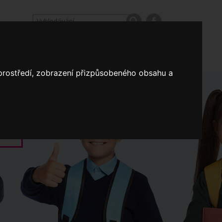
odpovědi
Výroční zprávy našich škol
Nastavení
 prostředí, zobrazení přizpůsobeného obsahu a
Koncepce školství
a