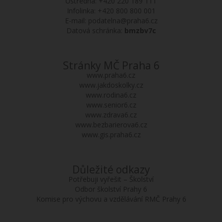
Ústředna:
+420 220 189 111
Infolinka:
+420 800 800 001
E-mail:
podatelna@praha6.cz
Datová schránka:
bmzbv7c
Stránky MČ Praha 6
www.praha6.cz
www.jakdoskolky.cz
www.rodina6.cz
www.senior6.cz
www.zdrava6.cz
www.bezbarierova6.cz
www.gis.praha6.cz
Důležité odkazy
Potřebuji vyřešit – Školství
Odbor školství Prahy 6
Komise pro výchovu a vzdělávání RMČ Prahy 6