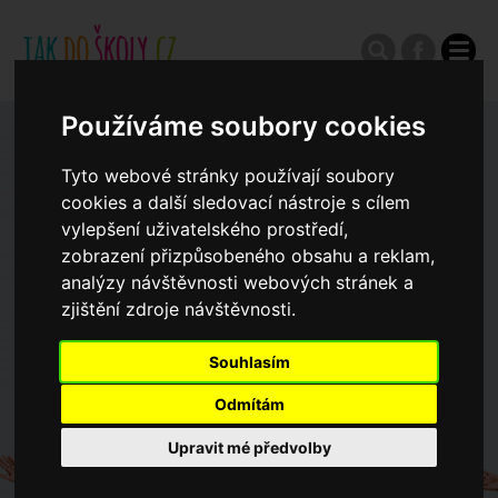
Používáme soubory cookies
Zápisy do ZŠ 2026/27
Tyto webové stránky používají soubory
cookies a další sledovací nástroje s cílem
Výroční zprávy
vylepšení uživatelského prostředí,
zobrazení přizpůsobeného obsahu a reklam,
analýzy návštěvnosti webových stránek a
Spádové oblasti ZŠ
zjištění zdroje návštěvnosti.
Koncepce školství
Souhlasím
Odmítám
Dny otevřených dveří ZŠ
Upravit mé předvolby