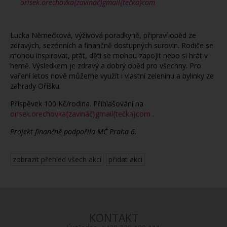
orisek.orechovka{zavináč}gmail{tečka}com
Lucka Němečková, výživová poradkyně, připraví oběd ze
zdravých, sezónních a finančně dostupných surovin. Rodiče se
mohou inspirovat, ptát, děti se mohou zapojit nebo si hrát v
herně. Výsledkem je zdravý a dobrý oběd pro všechny. Pro
vaření letos nově můžeme využít i vlastní zeleninu a bylinky ze
zahrady Oříšku.
Příspěvek 100 Kč/rodina. Přihlašování na
orisek.orechovka{zavináč}gmail{tečka}com
.
Projekt finančně podpořila MČ Praha 6.
zobrazit přehled všech akcí
přidat akci
KONTAKT