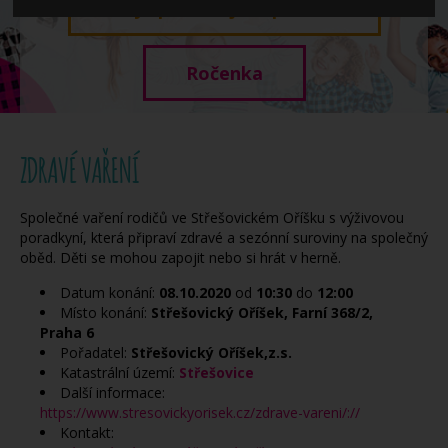
Když potřebujete pomoci
Ročenka
ZDRAVÉ VAŘENÍ
Společné vaření rodičů ve Střešovickém Oříšku s výživovou
poradkyní, která připraví zdravé a sezónní suroviny na společný
oběd. Děti se mohou zapojit nebo si hrát v herně.
Datum konání:
08.10.2020
od
10:30
do
12:00
Místo konání:
Střešovický Oříšek, Farní 368/2,
Praha 6
Pořadatel:
Střešovický Oříšek,z.s.
Katastrální území:
Střešovice
Další informace:
https://www.stresovickyorisek.cz/zdrave-vareni/://
Kontakt: