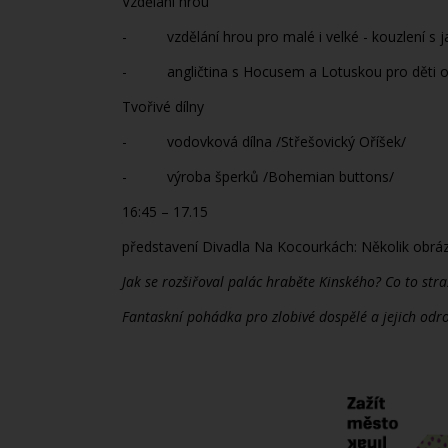
Vzdělání hrou
- vzdělání hrou pro malé i velké - kouzlení s jaz
- angličtina s Hocusem a Lotuskou pro děti od 
Tvořivé dílny
- vodovková dílna /Střešovický Oříšek/
- výroba šperků /Bohemian buttons/
16:45 – 17.15
představení Divadla Na Kocourkách: Několik obráz
Jak se rozšiřoval palác hraběte Kinského? Co to st
Fantaskní pohádka pro zlobivé dospělé a jejich odros