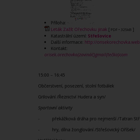
Příloha:
Leták Zažít Ořechovku jinak
[
]
PDF
• 325kB
Katastrální území:
Střešovice
Další informace:
http://orisekorechovka.we
Kontakt:
orisek.orechovka{zavináč}gmail{tečka}com
15:00 – 16:45
Občerstvení, posezení, stolní fotbálek
Grilování /Řeznictví Hudera a syn/
Sportovní aktivity
- překážková dráha pro nejmenší /Tatran Stř
- hry, dílna žonglování /Střešovický Oříšek/