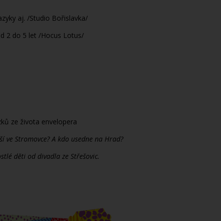
yky aj. /Studio Bořislavka/
2 do 5 let /Hocus Lotus/
ků ze života envelopera
raší ve Stromovce? A kdo usedne na Hrad?
tlé děti od divadla ze Střešovic.