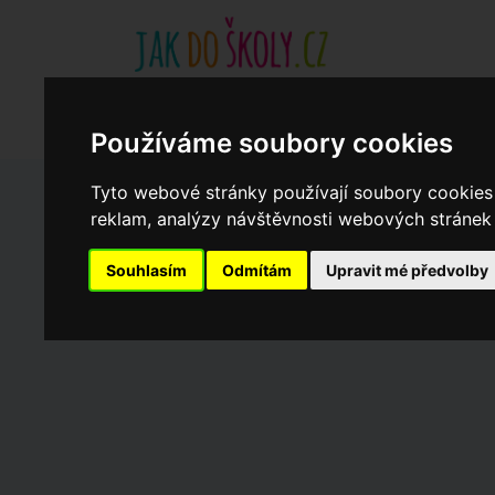
Základní školy
Aktuality
Akce
Soukromé zákl
Když potřebujete pomoci
Ročenka
cookies
Používáme soubory cookies
Tyto webové stránky používají soubory cookies 
reklam, analýzy návštěvnosti webových stránek a
Zápisy do ZŠ 2026/27
Souhlasím
Odmítám
Upravit mé předvolby
Dny otevřených dveří ZŠ