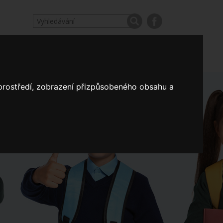
odpovědi
Výroční zprávy našich škol
Nastavení
 prostředí, zobrazení přizpůsobeného obsahu a
Koncepce školství
a