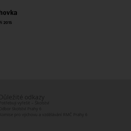
Důležité odkazy
Potřebuji vyřešit – Školství
Odbor školství Prahy 6
Komise pro výchovu a vzdělávání RMČ Prahy 6