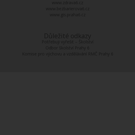
www.zdrava6.cz
www.bezbarierova6.cz
www.gis.praha6.cz
Důležité odkazy
Potřebuji vyřešit – Školství
Odbor školství Prahy 6
Komise pro výchovu a vzdělávání RMČ Prahy 6