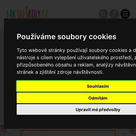
Používáme soubory cookies
Zápisy do ZŠ 2026/27
Tyto webové stránky používají soubory cookies a d
nástroje s cílem vylepšení uživatelského prostředí,
Výroční zprávy
přizpůsobeného obsahu a reklam, analýzy návštěv
stránek a zjištění zdroje návštěvnosti.
Spádové oblasti ZŠ
Souhlasím
Odmítám
Koncepce školství
Upravit mé předvolby
Dny otevřených dveří ZŠ