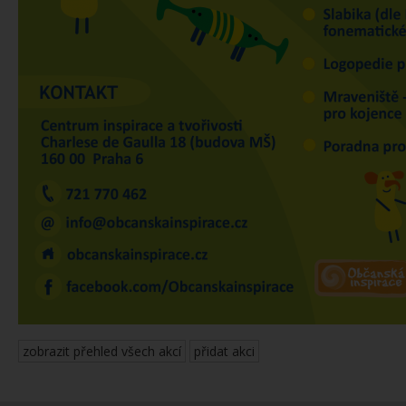
zobrazit přehled všech akcí
přidat akci