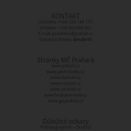
KONTAKT
Ústředna:
+420 220 189 111
Infolinka:
+420 800 800 001
E-mail:
podatelna@praha6.cz
Datová schránka:
bmzbv7c
Stránky MČ Praha 6
www.praha6.cz
www.jakdoskolky.cz
www.rodina6.cz
www.senior6.cz
www.zdrava6.cz
www.bezbarierova6.cz
www.gis.praha6.cz
Důležité odkazy
Potřebuji vyřešit – Školství