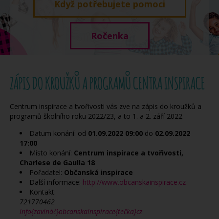
Když potřebujete pomoci
Ročenka
ZÁPIS DO KROUŽKŮ A PROGRAMŮ CENTRA INSPIRACE
Centrum inspirace a tvořivosti vás zve na zápis do kroužků a
programů školního roku 2022/23, a to 1. a 2. září 2022
Datum konání: od
01.09.2022
09:00
do
02.09.2022
17:00
Místo konání:
Centrum inspirace a tvořivosti,
Charlese de Gaulla 18
Pořadatel:
Občanská inspirace
Další informace:
http://www.obcanskainspirace.cz
Kontakt:
721770462
info{zavináč}obcanskainspirace{tečka}cz