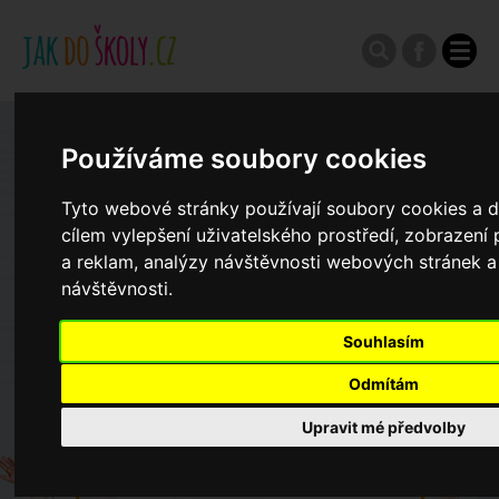
Zápisy do ZŠ 2026/27
Používáme soubory cookies
Tyto webové stránky používají soubory cookies a da
Výroční zprávy
cílem vylepšení uživatelského prostředí, zobrazen
a reklam, analýzy návštěvnosti webových stránek a 
Spádové oblasti ZŠ
návštěvnosti.
Souhlasím
Koncepce školství
Odmítám
Upravit mé předvolby
Dny otevřených dveří ZŠ