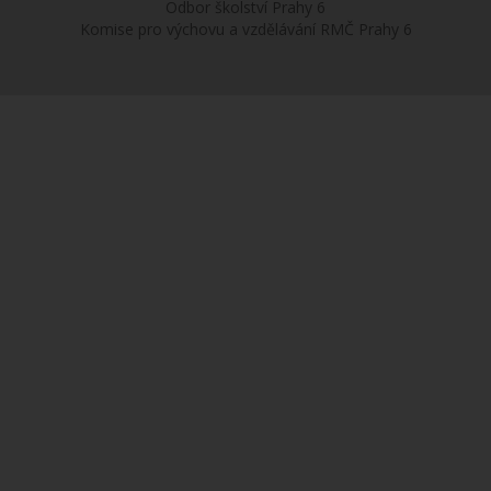
Odbor školství Prahy 6
Komise pro výchovu a vzdělávání RMČ Prahy 6