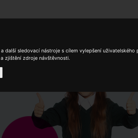
adní školy
Stavíme
Související legislativa
Nejčastější otázky + 
a další sledovací nástroje s cílem vylepšení uživatelského
 zjištění zdroje návštěvnosti.
Výroční zprávy
Spádové oblasti ZŠ
Když potřebujete pomoci
Ročenk