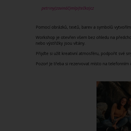
petriny{zavináč}mlp{tečka}cz
Pomocí obrázků, textů, barev a symbolů vytvoříme
Workshop je otevřen všem bez ohledu na předchozí z
nebo výstřižky jsou vítány.
Přijďte si užít kreativní atmosféru, podpořit své sn
Pozor! Je třeba si rezervovat místo na telefonním 