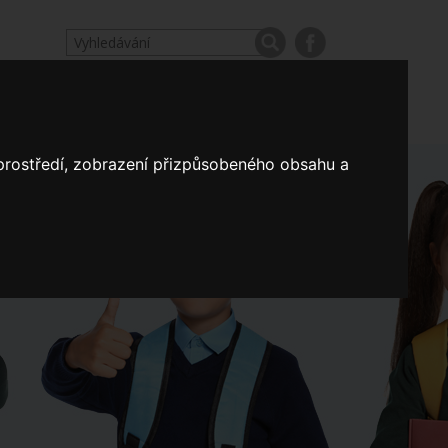
odpovědi
Výroční zprávy našich škol
Nastavení
 prostředí, zobrazení přizpůsobeného obsahu a
Koncepce školství
a