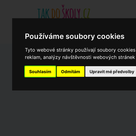
Základní školy
Aktuality
Akce
Soukromé zákl
Když potřebujete pomoci
Ročenka
cookies
Používáme soubory cookies
Tyto webové stránky používají soubory cookies 
reklam, analýzy návštěvnosti webových stránek a
Zápisy do ZŠ 2026/27
Souhlasím
Odmítám
Upravit mé předvolby
Dny otevřených dveří ZŠ