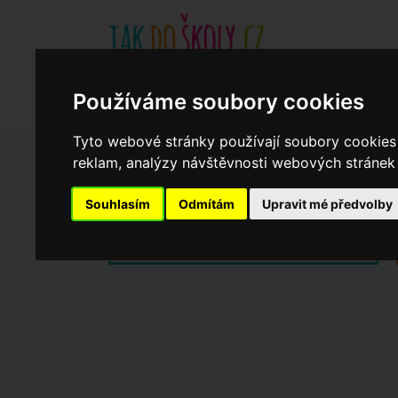
Základní školy
Aktuality
Akce
Soukromé zákl
Používáme soubory cookies
Když potřebujete pomoci
Ročenka
cookies
Tyto webové stránky používají soubory cookies 
reklam, analýzy návštěvnosti webových stránek a
Zápisy do ZŠ 2026/27
Souhlasím
Odmítám
Upravit mé předvolby
Dny otevřených dveří ZŠ