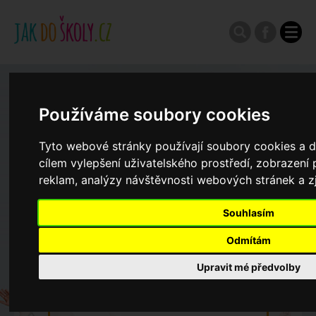
Zápisy do ZŠ 2026/27
Používáme soubory cookies
Výroční zprávy
Tyto webové stránky používají soubory cookies a da
cílem vylepšení uživatelského prostředí, zobrazen
reklam, analýzy návštěvnosti webových stránek a zj
Spádové oblasti ZŠ
Souhlasím
Koncepce školství
Odmítám
Upravit mé předvolby
Dny otevřených dveří ZŠ