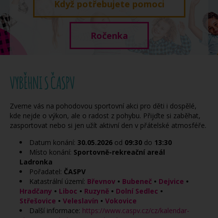
Když potřebujete pomoci
Ročenka
VYBĚHNI S ČASPV
Zveme vás na
pohodovou sportovní akci pro děti i dospělé
,
kde nejde o výkon, ale o
radost z pohybu
. Přijďte si zaběhat,
zasportovat nebo si jen užít aktivní den v přátelské atmosféře.
Datum konání:
30.05.2026
od
09:30
do
13:30
Místo konání:
Sportovně-rekreační areál
Ladronka
Pořadatel:
ČASPV
Katastrální území:
Břevnov
•
Bubeneč
•
Dejvice
•
Hradčany
•
Liboc
•
Ruzyně
•
Dolní Sedlec
•
Střešovice
•
Veleslavín
•
Vokovice
Další informace:
https://www.caspv.cz/cz/kalendar-