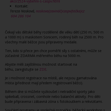
akci/2524-vybehni-s-caspv.html
Kontakt:
Tereza Nosková,
noskova{zavináč}caspv{tečka}cz
604 286 104
Čekají vás dětské běhy rozdělené dle věku dětí (250 m, 500 m
a 1000 m) s maskotem Sonicem, rodinný běh na 2500 m. Pro
všechny malé běžce jsou připraveny medaile.
Ten, kdo si přece jen chce poměřit síly s ostatními, může se
zúčastnit ZDARMA měřeného běhu na 5000 m.
Abyste měli zajištěnou možnost startovat na
běhu, zaregistujte se
ZDE
.
Je i možnost registrace na místě, ale nejsou garnatována
místa (přednost mají předem registrovaní běžci).
Během dne si můžete vyzkoušet i netradiční sporty jako
spikeball, crossnet, cornhole nebo balanční aktivity. Pro děti
bude připravena i zábavná zóna s fotokoutkem a rekvizitami.
Součástí programu je společná rozcvička, běžecký workshop s