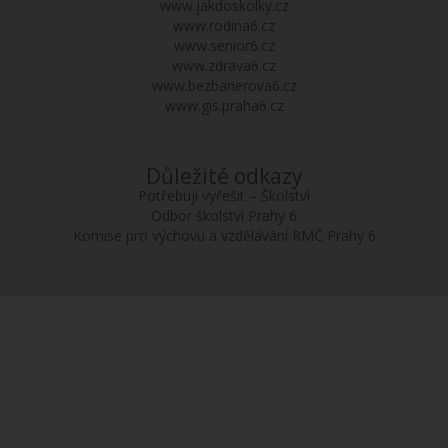
www.jakdoskolky.cz
www.rodina6.cz
www.senior6.cz
www.zdrava6.cz
www.bezbarierova6.cz
www.gis.praha6.cz
Důležité odkazy
Potřebuji vyřešit – Školství
Odbor školství Prahy 6
Komise pro výchovu a vzdělávání RMČ Prahy 6