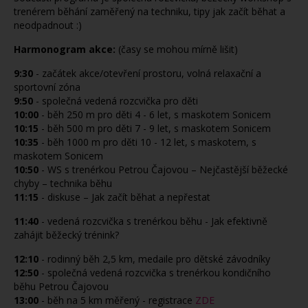
trenérem běhání zaměřený na techniku, tipy jak začít běhat a
neodpadnout :)
Harmonogram akce:
(časy se mohou mírně lišit)
9:30
-
začátek akce/otevření prostoru, volná relaxační a
sportovní zóna
9:50
-
společná vedená rozcvička pro děti
10:00
-
běh 250 m pro děti 4 - 6 let, s maskotem Sonicem
10:15
-
běh 500 m pro děti 7 - 9 let, s maskotem Sonicem
10:35
-
běh 1000 m pro děti 10 - 12 let, s maskotem, s
maskotem Sonicem
10:50
-
WS s trenérkou Petrou Čajovou – Nejčastější běžecké
chyby – technika běhu
11:15
-
diskuse – Jak začít běhat a nepřestat
11:40
-
vedená rozcvička s trenérkou běhu - Jak efektivně
zahájit běžecký trénink?
12:10
-
rodinný běh 2,5 km, medaile pro dětské závodníky
12:50
-
společná vedená rozcvička s trenérkou kondičního
běhu Petrou Čajovou
13:00
-
běh na 5 km měřený - registrace
ZDE