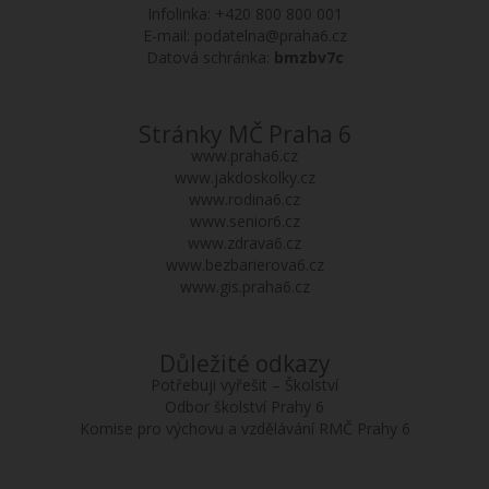
Infolinka:
+420 800 800 001
E-mail:
podatelna@praha6.cz
Datová schránka:
bmzbv7c
Stránky MČ Praha 6
www.praha6.cz
www.jakdoskolky.cz
www.rodina6.cz
www.senior6.cz
www.zdrava6.cz
www.bezbarierova6.cz
www.gis.praha6.cz
Důležité odkazy
Potřebuji vyřešit – Školství
Odbor školství Prahy 6
Komise pro výchovu a vzdělávání RMČ Prahy 6