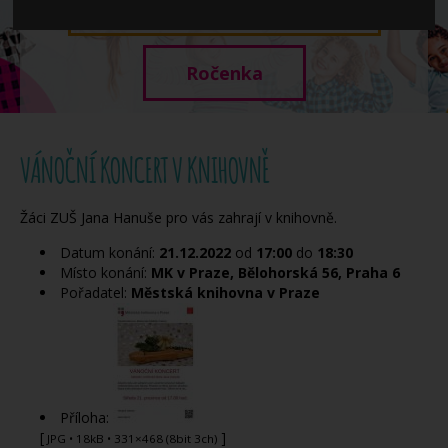
Když potřebujete pomoci
Ročenka
VÁNOČNÍ KONCERT V KNIHOVNĚ
Žáci ZUŠ Jana Hanuše pro vás zahrají v knihovně.
Datum konání:
21.12.2022
od
17:00
do
18:30
Místo konání:
MK v Praze, Bělohorská 56, Praha 6
Pořadatel:
Městská knihovna v Praze
Příloha:
[
]
JPG
• 18kB • 331×468 (8bit 3ch)