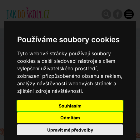
Používáme soubory cookies
Zápisy do ZŠ 2026/27
Tyto webové stránky používají soubory
Výroční zprávy
cookies a další sledovací nástroje s cílem
vylepšení uživatelského prostředí,
zobrazení přizpůsobeného obsahu a reklam,
Spádové oblasti ZŠ
analýzy návštěvnosti webových stránek a
zjištění zdroje návštěvnosti.
Koncepce školství
Souhlasím
Odmítám
Dny otevřených dveří ZŠ
Upravit mé předvolby