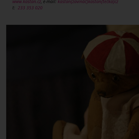
www.kastan.cz
, e-mail:
kastan{zavináč}kastan{tečka}cz
t:
233 353 020