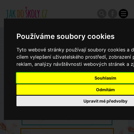
Používáme soubory cookies
Zápisy do ZŠ 2026/27
Tyto webové stránky používají soubory cookies a da
cílem vylepšení uživatelského prostředí, zobrazen
Výroční zprávy
reklam, analýzy návštěvnosti webových stránek a zj
Spádové oblasti ZŠ
Souhlasím
Odmítám
Koncepce školství
Upravit mé předvolby
Dny otevřených dveří ZŠ