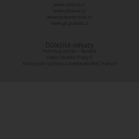
www.senior6.cz
www.zdrava6.cz
www.bezbarierova6.cz
www.gis.praha6.cz
Důležité odkazy
Potřebuji vyřešit – Školství
Odbor školství Prahy 6
Komise pro výchovu a vzdělávání RMČ Prahy 6