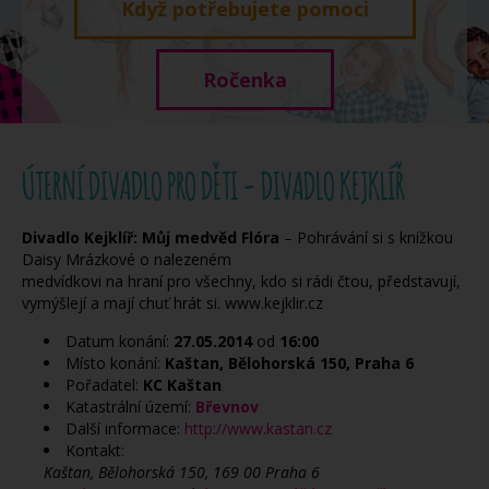
Když potřebujete pomoci
Ročenka
ÚTERNÍ DIVADLO PRO DĚTI - DIVADLO KEJKLÍŘ
Divadlo Kejklíř: Můj medvěd Flóra
– Pohrávání si s knížkou
Daisy Mrázkové o nalezeném
medvídkovi na hraní pro všechny, kdo si rádi čtou, představují,
vymýšlejí a mají chuť hrát si. www.kejklir.cz
Datum konání:
27.05.2014
od
16:00
Místo konání:
Kaštan, Bělohorská 150, Praha 6
Pořadatel:
KC Kaštan
Katastrální území:
Břevnov
Další informace:
http://www.kastan.cz
Kontakt:
Kaštan, Bělohorská 150, 169 00 Praha 6