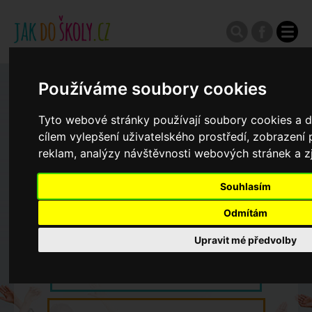
Používáme soubory cookies
Zápisy do ZŠ 2026/27
Tyto webové stránky používají soubory cookies a da
Výroční zprávy
cílem vylepšení uživatelského prostředí, zobrazen
reklam, analýzy návštěvnosti webových stránek a zj
Spádové oblasti ZŠ
Souhlasím
Odmítám
Koncepce školství
Upravit mé předvolby
Dny otevřených dveří ZŠ