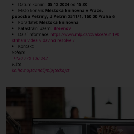
Datum konání:
05.12.2024
od
15:30
Místo konání:
Městská knihovna v Praze,
pobočka Petřiny, U Petřin 2511/1, 160 00 Praha 6
Pořadatel:
Městská knihovna
Katastrální území:
Břevnov
Další informace:
https://www.mlp.cz/cz/akce/e31190-
strihani-videa-v-davinci-resolve-/
Kontakt:
Volejte
+420 770 130 242
Pište
knihovna{zavináč}mlp{tečka}cz