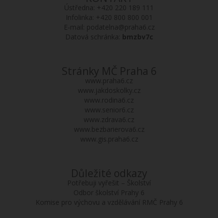
Ústředna:
+420 220 189 111
Infolinka:
+420 800 800 001
E-mail:
podatelna@praha6.cz
Datová schránka:
bmzbv7c
Stránky MČ Praha 6
www.praha6.cz
www.jakdoskolky.cz
www.rodina6.cz
www.senior6.cz
www.zdrava6.cz
www.bezbarierova6.cz
www.gis.praha6.cz
Důležité odkazy
Potřebuji vyřešit – Školství
Odbor školství Prahy 6
Komise pro výchovu a vzdělávání RMČ Prahy 6