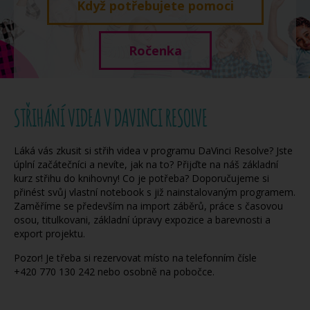
Když potřebujete pomoci
Ročenka
STŘIHÁNÍ VIDEA V DAVINCI RESOLVE
Láká vás zkusit si střih videa v programu DaVinci Resolve? Jste
úplní začátečníci a nevíte, jak na to? Přijďte na náš základní
kurz střihu do knihovny! Co je potřeba? Doporučujeme si
přinést svůj vlastní notebook s již nainstalovaným programem.
Zaměříme se především na import záběrů, práce s časovou
osou, titulkovani, základní úpravy expozice a barevnosti a
export projektu.
Pozor! Je třeba si rezervovat místo na telefonním čísle
+420 770 130 242 nebo osobně na pobočce.