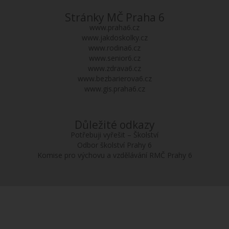
Stránky MČ Praha 6
www.praha6.cz
www.jakdoskolky.cz
www.rodina6.cz
www.senior6.cz
www.zdrava6.cz
www.bezbarierova6.cz
www.gis.praha6.cz
Důležité odkazy
Potřebuji vyřešit – Školství
Odbor školství Prahy 6
Komise pro výchovu a vzdělávání RMČ Prahy 6