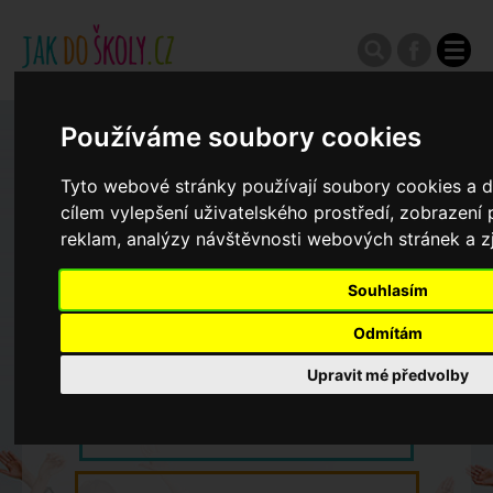
Používáme soubory cookies
Zápisy do ZŠ 2026/27
Tyto webové stránky používají soubory cookies a da
cílem vylepšení uživatelského prostředí, zobrazen
Výroční zprávy
reklam, analýzy návštěvnosti webových stránek a zj
Spádové oblasti ZŠ
Souhlasím
Odmítám
Koncepce školství
Upravit mé předvolby
Dny otevřených dveří ZŠ