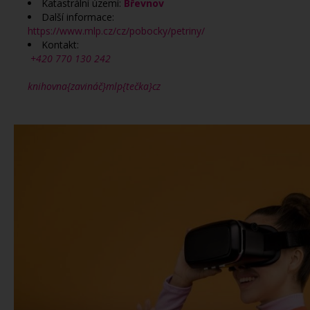
Katastrální území:
Břevnov
Další informace:
https://www.mlp.cz/cz/pobocky/petriny/
Kontakt:
+420 770 130 242
knihovna{zavináč}mlp{tečka}cz