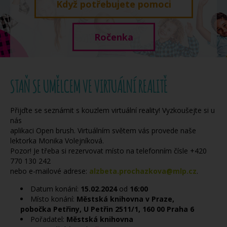
Když potřebujete pomoci
Ročenka
STAŇ SE UMĚLCEM VE VIRTUÁLNÍ REALITĚ
Přijďte se seznámit s kouzlem virtuální reality! Vyzkoušejte si u
nás
aplikaci Open brush. Virtuálním světem vás provede naše
lektorka Monika
Volejníková.
Pozor! Je třeba si rezervovat místo na telefonním čísle +420
770 130 242
nebo e-mailové adrese:
alzbeta.prochazkova@mlp.cz
.
Datum konání:
15.02.2024
od
16:00
Místo konání:
Městská knihovna v Praze,
pobočka Petřiny, U Petřin 2511/1, 160 00 Praha 6
Pořadatel:
Městská knihovna