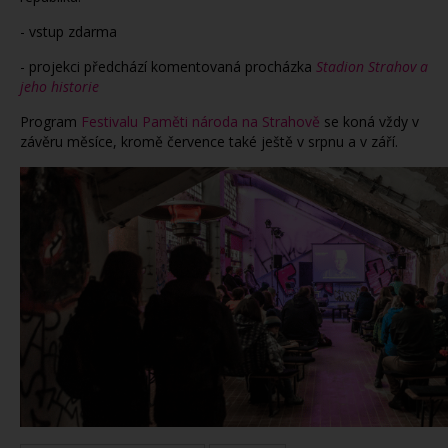
- vstup zdarma
- projekci předchází komentovaná procházka
Stadion Strahov a
jeho historie
Program
Festivalu Paměti národa na Strahově
se koná vždy v
závěru měsíce, kromě července také ještě v srpnu a v září.