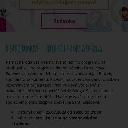
Když potřebujete pomoci
Ročenka
R JAKO ROMOVÉ - PROJEKCE FILMU A DEBATA
Paměť národa vás v rámci svého letního programu na
Strahově zve na projekci dokumentárního filmu
R jako
Romové
a následnou debatu, které se zúčastní Jan Blažek,
spoluautor dokumentu. Pozvání na večer věnovaný romským
vzpomínkám přijala také Jiřina Kuklová Stolařová z
nakladatelství Kher a novinář Patrik Banga. S nimi se bude
mluvit o romské literatuře. Na úplný závěr programu u
společného ohně zazpívá zpěvačka Sára Kaliášová.
Datum konání:
25.07.2023
od
19:00
do
21:00
Místo konání:
Jižní tribuna Strahovského
stadionu