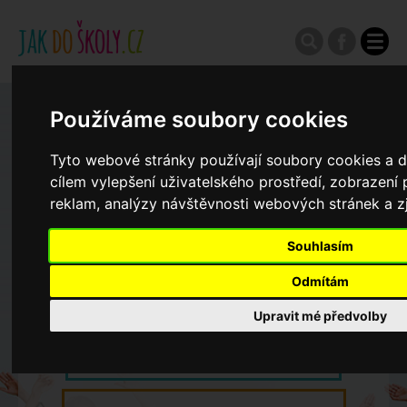
Používáme soubory cookies
Zápisy do ZŠ 2026/27
Tyto webové stránky používají soubory cookies a da
Výroční zprávy
cílem vylepšení uživatelského prostředí, zobrazen
reklam, analýzy návštěvnosti webových stránek a zj
Spádové oblasti ZŠ
Souhlasím
Odmítám
Koncepce školství
Upravit mé předvolby
Dny otevřených dveří ZŠ