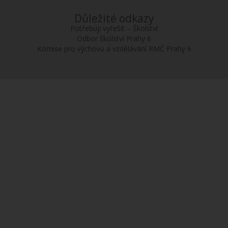
Důležité odkazy
Potřebuji vyřešit – Školství
Odbor školství Prahy 6
Komise pro výchovu a vzdělávání RMČ Prahy 6