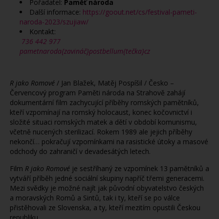
Pořadatel:
Paměť národa
Další informace:
https://goout.net/cs/festival-pameti-
naroda-2023/szujiaw/
Kontakt:
736 442 977
pametnaroda{zavináč}postbellum{tečka}cz
R jako Romové
/ Jan Blažek, Matěj Pospíšil / Česko –
Červencový program Paměti národa na Strahově zahájí
dokumentární film zachycující příběhy romských pamětníků,
kteří vzpomínají na romský holocaust, konec kočovnictví i
složité situaci romských matek a dětí v období komunismu,
včetně nucených sterilizací. Rokem 1989 ale jejich příběhy
nekončí… pokračují vzpomínkami na rasistické útoky a masové
odchody do zahraničí v devadesátých letech.
Film
R jako Romové
je sestříhaný ze vzpomínek 13 pamětníků a
vytváří příběh jedné sociální skupiny napříč třemi generacemi.
Mezi svědky je možné najít jak původní obyvatelstvo českých
a moravských Romů a Sintů, tak i ty, kteří se po válce
přistěhovali ze Slovenska, a ty, kteří mezitím opustili Českou
republiku.