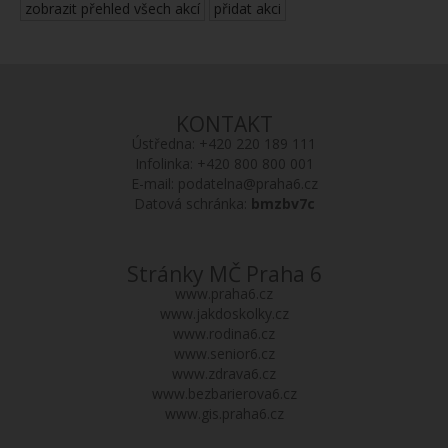
zobrazit přehled všech akcí
přidat akci
KONTAKT
Ústředna:
+420 220 189 111
Infolinka:
+420 800 800 001
E-mail:
podatelna@praha6.cz
Datová schránka:
bmzbv7c
Stránky MČ Praha 6
www.praha6.cz
www.jakdoskolky.cz
www.rodina6.cz
www.senior6.cz
www.zdrava6.cz
www.bezbarierova6.cz
www.gis.praha6.cz