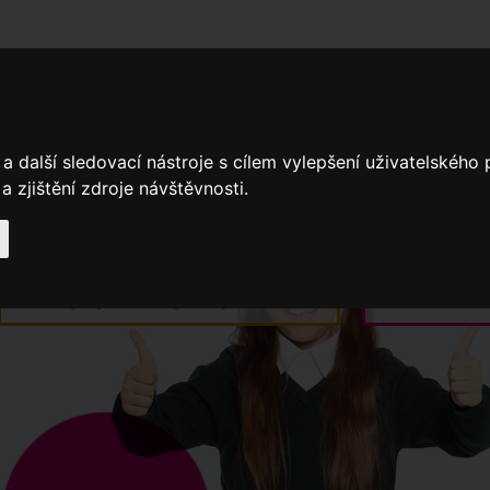
adní školy
Stavíme
Související legislativa
Nejčastější otázky + 
a další sledovací nástroje s cílem vylepšení uživatelského
 zjištění zdroje návštěvnosti.
Výroční zprávy
Spádové oblasti ZŠ
Když potřebujete pomoci
Ročenk