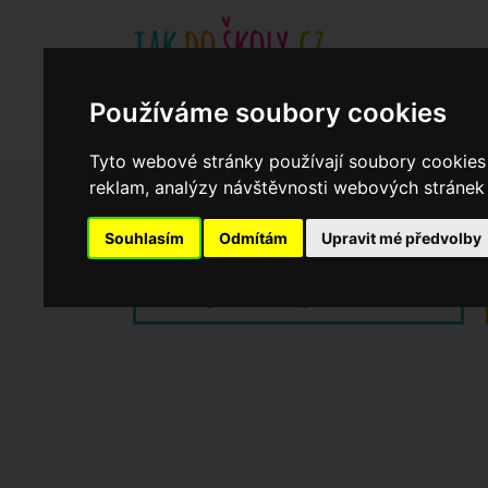
Základní školy
Aktuality
Akce
Soukromé zákl
Používáme soubory cookies
Když potřebujete pomoci
Ročenka
cookies
Tyto webové stránky používají soubory cookies 
reklam, analýzy návštěvnosti webových stránek a
Zápisy do ZŠ 2026/27
Souhlasím
Odmítám
Upravit mé předvolby
Dny otevřených dveří ZŠ