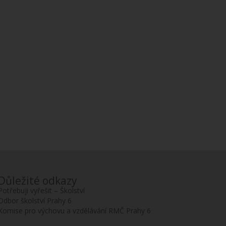
Důležité odkazy
Potřebuji vyřešit – Školství
Odbor školství Prahy 6
Komise pro výchovu a vzdělávání RMČ Prahy 6