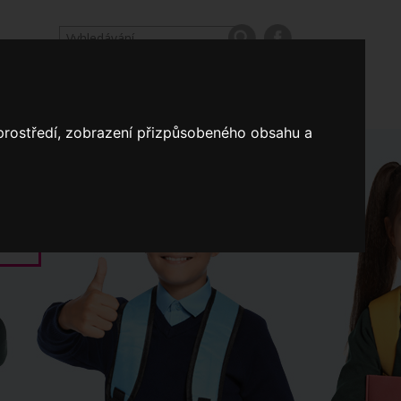
odpovědi
Výroční zprávy našich škol
Nastavení
 prostředí, zobrazení přizpůsobeného obsahu a
Koncepce školství
a