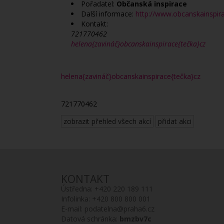
Pořadatel:
Občanská inspirace
Další informace:
http://www.obcanskainspira
Kontakt:
721770462
helena{zavináč}obcanskainspirace{tečka}cz
helena{zavináč}obcanskainspirace{tečka}cz
721770462
zobrazit přehled všech akcí
přidat akci
KONTAKT
Ústředna:
+420 220 189 111
Infolinka:
+420 800 800 001
E-mail:
podatelna@praha6.cz
Datová schránka:
bmzbv7c