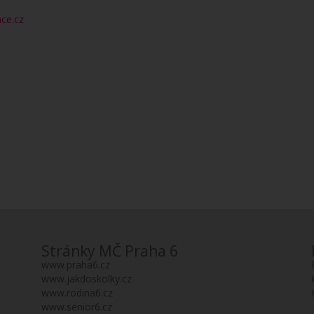
ce.cz
Stránky MČ Praha 6
www.praha6.cz
www.jakdoskolky.cz
www.rodina6.cz
www.senior6.cz