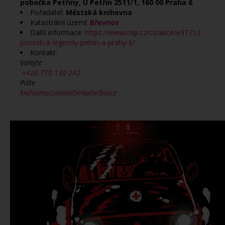
pobočka Petřiny, U Petřin 2511/1, 160 00 Praha 6
Pořadatel:
Městská knihovna
Katastrální území:
Břevnov
Další informace:
https://www.mlp.cz/cz/akce/e31713-
povesti-a-legendy-petrin-a-prahy-6/
Kontakt:
Volejte
+420 770 130 242
Pište
knihovna{zavináč}mlp{tečka}cz