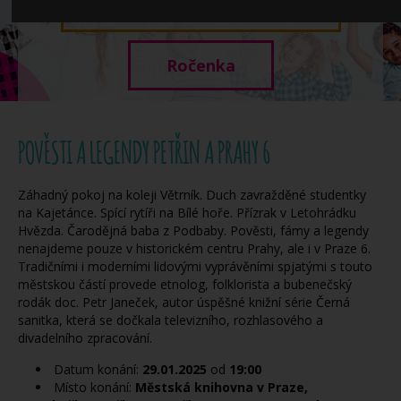
Když potřebujete pomoci
Ročenka
POVĚSTI A LEGENDY PETŘIN A PRAHY 6
Záhadný pokoj na koleji Větrník. Duch zavražděné studentky
na Kajetánce. Spící rytíři na Bílé hoře. Přízrak v Letohrádku
Hvězda. Čarodějná baba z Podbaby. Pověsti, fámy a legendy
nenajdeme pouze v historickém centru Prahy, ale i v Praze 6.
Tradičními i moderními lidovými vyprávěními spjatými s touto
městskou částí provede etnolog, folklorista a bubenečský
rodák doc. Petr Janeček, autor úspěšné knižní série Černá
sanitka, která se dočkala televizního, rozhlasového a
divadelního zpracování.
Datum konání:
29.01.2025
od
19:00
Místo konání:
Městská knihovna v Praze,