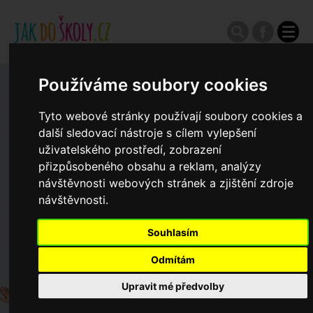
Používáme soubory cookies
Zápisy do ZŠ 2026/27
Tyto webové stránky používají soubory cookies a
další sledovací nástroje s cílem vylepšení
Výroční zprávy
uživatelského prostředí, zobrazení
přizpůsobeného obsahu a reklam, analýzy
Spádové oblasti ZŠ
návštěvnosti webových stránek a zjištění zdroje
návštěvnosti.
Koncepce školství
Souhlasím
Odmítám
Dny otevřených dveří ZŠ
Upravit mé předvolby