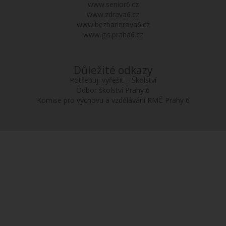
www.senior6.cz
www.zdrava6.cz
www.bezbarierova6.cz
www.gis.praha6.cz
Důležité odkazy
Potřebuji vyřešit – Školství
Odbor školství Prahy 6
Komise pro výchovu a vzdělávání RMČ Prahy 6