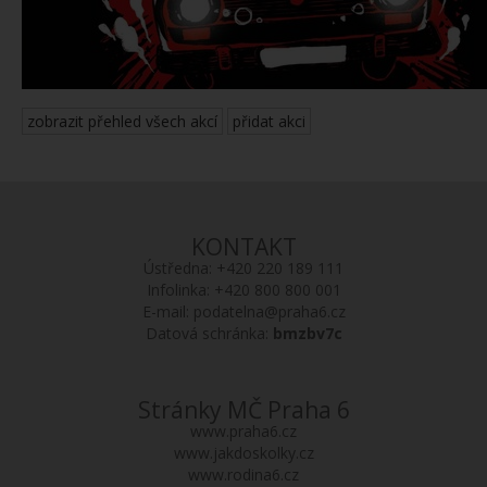
zobrazit přehled všech akcí
přidat akci
KONTAKT
Ústředna:
+420 220 189 111
Infolinka:
+420 800 800 001
E-mail:
podatelna@praha6.cz
Datová schránka:
bmzbv7c
Stránky MČ Praha 6
www.praha6.cz
www.jakdoskolky.cz
www.rodina6.cz