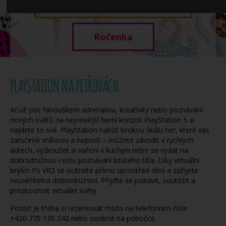
Když potřebujete pomoci
Ročenka
PLAYSTATION NA PETŘINÁCH
Ať už jste fanouškem adrenalinu, kreativity nebo poznávání
nových světů na nejnovější herní konzoli PlayStation 5 si
najdete to své. PlayStation nabízí širokou škálu her, které vás
zaručeně vtáhnou a nepustí – můžete závodit v rychlých
autech, vyzkoušet si vaření v kuchyni nebo se vydat na
dobrodružnou cestu poznávání lidského těla. Díky virtuální
brýlím PS VR2 se ocitnete přímo uprostřed dění a zažijete
neuvěřitelná dobrodružství. Přijďte se pobavit, soutěžit a
prozkoumat virtuální světy.
Pozor! Je třeba si rezervovat místo na telefonním čísle
+420 770 130 242 nebo osobně na pobočce.