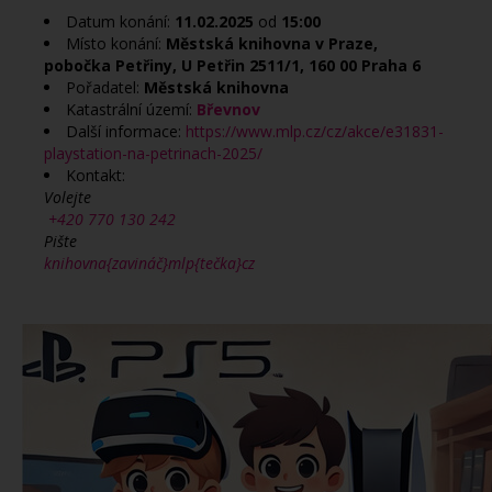
Datum konání:
11.02.2025
od
15:00
Místo konání:
Městská knihovna v Praze,
pobočka Petřiny, U Petřin 2511/1, 160 00 Praha 6
Pořadatel:
Městská knihovna
Katastrální území:
Břevnov
Další informace:
https://www.mlp.cz/cz/akce/e31831-
playstation-na-petrinach-2025/
Kontakt:
Volejte
+420 770 130 242
Pište
knihovna{zavináč}mlp{tečka}cz