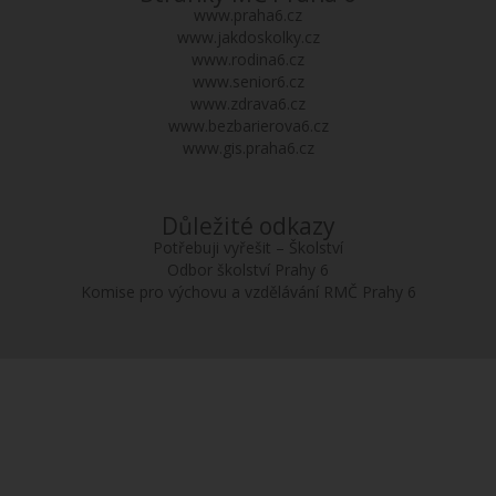
www.praha6.cz
www.jakdoskolky.cz
www.rodina6.cz
www.senior6.cz
www.zdrava6.cz
www.bezbarierova6.cz
www.gis.praha6.cz
Důležité odkazy
Potřebuji vyřešit – Školství
Odbor školství Prahy 6
Komise pro výchovu a vzdělávání RMČ Prahy 6