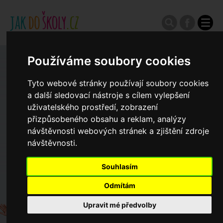
Používáme soubory cookies
Zápisy do ZŠ 2026/27
Tyto webové stránky používají soubory cookies
a další sledovací nástroje s cílem vylepšení
Výroční zprávy
uživatelského prostředí, zobrazení
přizpůsobeného obsahu a reklam, analýzy
Spádové oblasti ZŠ
návštěvnosti webových stránek a zjištění zdroje
návštěvnosti.
Koncepce školství
Souhlasím
Odmítám
Dny otevřených dveří ZŠ
Upravit mé předvolby